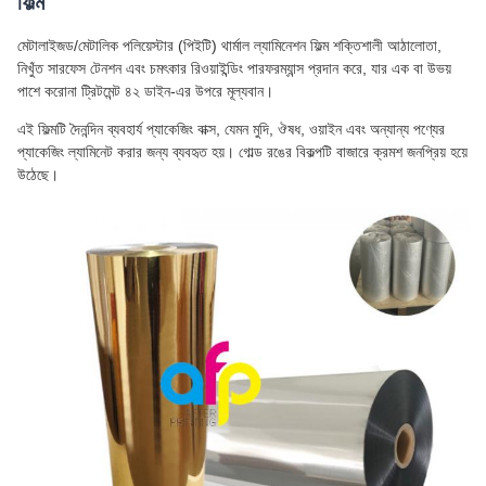
ফিল্ম
মেটালাইজড/মেটালিক পলিয়েস্টার (পিইটি) থার্মাল ল্যামিনেশন ফিল্ম শক্তিশালী আঠালোতা,
নিখুঁত সারফেস টেনশন এবং চমৎকার রিওয়াইন্ডিং পারফরম্যান্স প্রদান করে, যার এক বা উভয়
পাশে করোনা ট্রিটমেন্ট ৪২ ডাইন-এর উপরে মূল্যবান।
এই ফিল্মটি দৈনন্দিন ব্যবহার্য প্যাকেজিং বাক্স, যেমন মুদি, ঔষধ, ওয়াইন এবং অন্যান্য পণ্যের
প্যাকেজিং ল্যামিনেট করার জন্য ব্যবহৃত হয়। গোল্ড রঙের বিকল্পটি বাজারে ক্রমশ জনপ্রিয় হয়ে
উঠেছে।