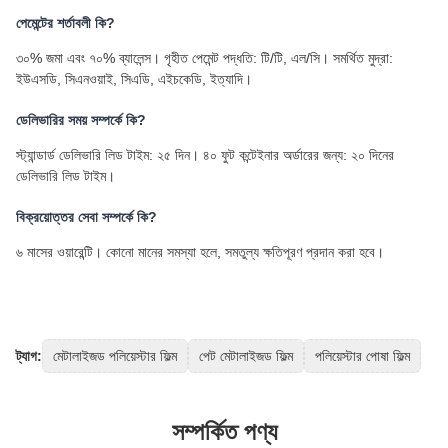
পেমেন্টের শর্তাবলী কি?
৩০% জমা এবং ৭০% ব্যালেন্স। গৃহীত পেমেন্ট পদ্ধতি: টি/টি, এল/সি। সমর্থিত মুদ্রা:
ইউএসডি, সিএনওয়াই, সিএডি, এইচকেডি, ইত্যাদি।
ডেলিভারির সময় সম্পর্কে কি?
স্ট্যান্ডার্ড ডেলিভারি লিড টাইম: ২৫ দিন। ৪০ ফুট কন্টেইনার অর্ডারের জন্য: ২০ দিনের
ডেলিভারি লিড টাইম।
বিক্রয়োত্তর সেবা সম্পর্কে কি?
৬ মাসের ওয়ারেন্টি। কোনো মানের সমস্যা হলে, সমতুল্য ক্ষতিপূরণ প্রদান করা হবে।
ট্যাগ:
মেটালাইজড পলিয়েস্টার ফিল্ম
পেট মেটালাইজড ফিল্ম
পলিয়েস্টার পোষা ফিল্ম
সম্পর্কিত পণ্য