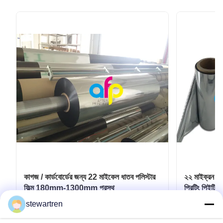
কাগজ / কার্ডবোর্ডের জন্য 22 মাইকেল ধাতব পলিস্টার
২২ মাইক্রন পিই
ফিল্ম 180mm-1300mm প্রস্থ
প্রিন্টিং পিইটি
stewartren
সেরা দাম পান