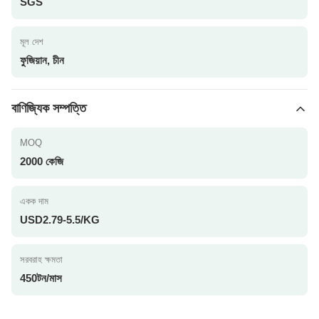
SGS
মূল দেশ
ফুজিয়ান, চীন
বাণিজ্যিক সম্পত্তি
MOQ
2000 কেজি
একক দাম
USD2.79-5.5/KG
সরবরাহ ক্ষমতা
450টন/মাস