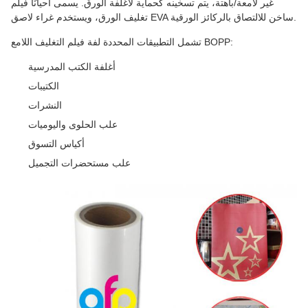
غير لامعة/باهتة، يتم تسخينه كحماية لأغلفة الورق. يسمى أحيانًا فيلم
تغليف الورق، ويستخدم غراء لاصق EVA ساخن للالتصاق بالركائز الورقية.
تشمل التطبيقات المحددة لفة فيلم التغليف اللامع BOPP:
أغلفة الكتب المدرسية
الكتيبات
النشرات
علب الحلوى واليوميات
أكياس التسوق
علب مستحضرات التجميل