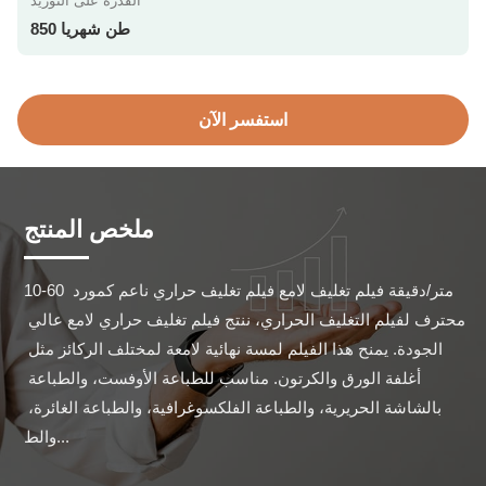
القدرة على التوريد
850 طن شهريا
استفسر الآن
ملخص المنتج
10-60 متر/دقيقة فيلم تغليف لامع فيلم تغليف حراري ناعم كمورد 
محترف لفيلم التغليف الحراري، ننتج فيلم تغليف حراري لامع عالي 
الجودة. يمنح هذا الفيلم لمسة نهائية لامعة لمختلف الركائز مثل 
أغلفة الورق والكرتون. مناسب للطباعة الأوفست، والطباعة 
بالشاشة الحريرية، والطباعة الفلكسوغرافية، والطباعة الغائرة، 
والط...