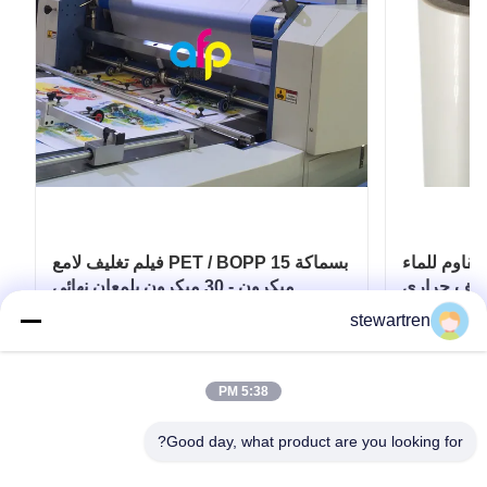
م للماء BOPP
فيلم تغليف لامع PET / BOPP بسماكة 15
غليف حراري
ميكرون - 30 ميكرون بلمعان نهائي
stewartren
احصل على أفضل سعر
5:38 PM
Good day, what product are you looking for?
تيل: 0086-592-5503592