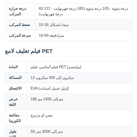
85 درجة مئوية - 105 درجة مئوية (185 درجة فهرنهايت - 221
درجة حرارة
درجة فهرنهايت)
المركب
10-18 ميجا باسكال
ضغط المركب
10-60 متر/دقيقة
سرعة المركب
فيلم تغليف لامع PET
فيلم أساسي: فيلم PET (بوليستر)
المادة
12 ميكرون إلى 350 ميكرون
السماكة
EVA (إيثيل فينيل أسيتات)
الالتصاق
180 مم إلى 1400 مم
عرض
اللفة
مفرد أو مزدوج
معالجة
الكورونا
50 متر إلى 3000 متر
طول
اللفة