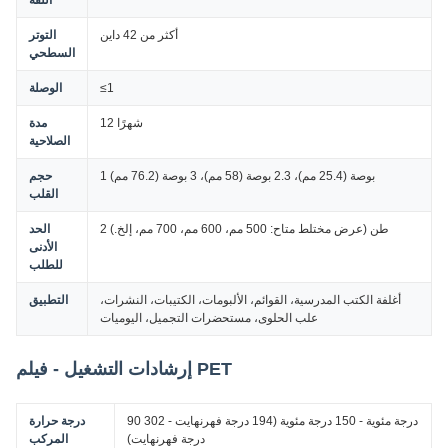
أكثر من 42 داين
التوتر
السطحي
≤1
الوصلة
12 شهرًا
مدة
الصلاحية
1 بوصة (25.4 مم)، 2.3 بوصة (58 مم)، 3 بوصة (76.2 مم)
حجم
القلب
2 طن (عرض مختلط متاح: 500 مم، 600 مم، 700 مم، إلخ.)
الحد
الأدنى
للطلب
أغلفة الكتب المدرسية، القوائم، الألبومات، الكتيبات، النشرات،
التطبيق
علب الحلوى، مستحضرات التجميل، اليوميات
إرشادات التشغيل - فيلم PET
90 درجة مئوية - 150 درجة مئوية (194 درجة فهرنهايت - 302
درجة حرارة
درجة فهرنهايت)
المركب