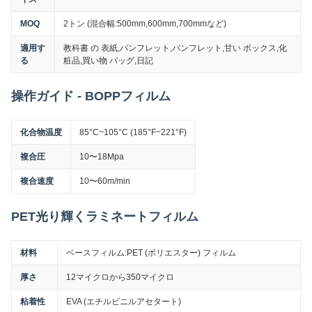
MOQ
2トン (混合幅:500mm,600mm,700mmなど)
適用す
教科書 の 表紙,パンフレット,パンフレット,甘い ボックス,化
る
粧品,買い物 バッグ,日記
操作ガイド - BOPPフィルム
化合物温度
85°C~105°C (185°F~221°F)
複合圧
10〜18Mpa
複合速度
10〜60m/min
PET光り輝くラミネートフィルム
材料
ベースフィルム:PET (ポリエスター) フィルム
厚さ
12マイクロから350マイクロ
粘着性
EVA (エチルビニルアセタート)