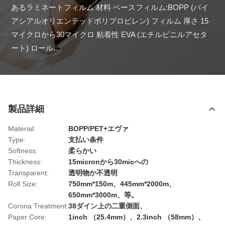
あるラミネートフィルム 材料 ベースフィルム:BOPP (バイ
アシアルオリエンテッドポリプロピレン) フィルム 厚さ 15
マイクロから30マイクロ 粘着性 EVA (エチルビニルアセタ
ート) ロール...
製品詳細
Material:
BOPP/PET+エヴァ
Type:
支払い条件
Softness:
柔らかい
Thickness:
15micronから30micへの
Transparent:
透明物か不透明
Roll Size:
750mm*150m、445mm*2000m、
650mm*3000m、等。
Corona Treatment:
38ダイン上の二重側面、
Paper Core:
1inch （25.4mm）、2.3inch （58mm）、