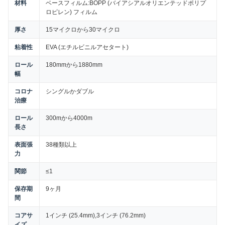
材料
ベースフィルム:BOPP (バイアシアルオリエンテッドポリプ
ロピレン) フィルム
厚さ
15マイクロから30マイクロ
粘着性
EVA (エチルビニルアセタート)
ロール
180mmから1880mm
幅
コロナ
シングルかダブル
治療
ロール
300mから4000m
長さ
表面張
38種類以上
力
関節
≤1
保存期
9ヶ月
間
コアサ
1インチ (25.4mm),3インチ (76.2mm)
イズ