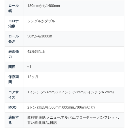
ロール
180mmから1400mm
幅
コロナ
シングルかダブル
治療
ロール
50mから3000m
長さ
表面張
42種類以上
力
関節
≤1
保存期
12ヶ月
間
コアサ
1インチ (25.4mm),2.3インチ (58mm),3インチ (76.2mm)
イズ
MOQ
2トン (混合幅:500mm,600mm,700mmなど)
適用す
教科書 表紙,メニュー,アルバム,ブローチャー,パンフレット,
る
甘い箱,化粧品,日記