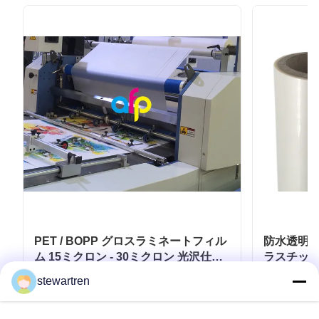
PET / BOPP グロスラミネートフィル
防水透明ラ
ム 15ミクロン - 30ミクロン 光沢仕上
ラスチッ
げ
stewartren
お問い合わせ