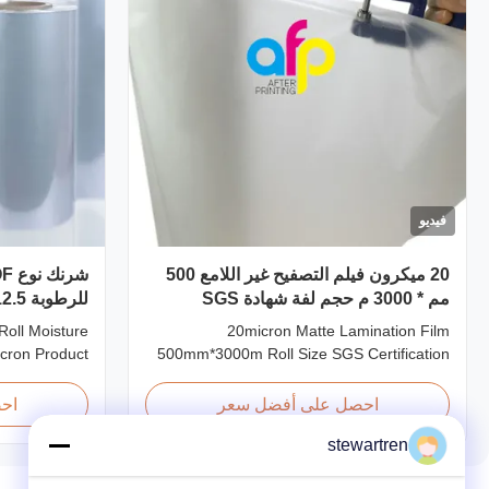
فيديو
20 ميكرون فيلم التصفيح غير اللامع 500
مم * 3000 م حجم لفة شهادة SGS
للرطوبة 12.5 ميكرون 15 ميكرون
Roll Moisture
20micron Matte Lamination Film
icron Product
500mm*3000m Roll Size SGS Certification
 Shrink Wrap
Product Overview Hot Sales Chinese
y used shrink
Factory Price 20micron Matte Lamination
احصل على أفضل سعر
اح
o being cost-
Film achieved top sales quantity among
stewartren
onforming and
18micron to 30micron matte lamination film
stic film with
in 2017. Our competitive advantage