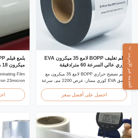
الخدمة عبر الإنترنت
فيلم تغليف BOPP لامع 35 ميكرون EVA
كوري عالي السرعة 60 متر/دقيقة
ميكرون 25 ميكرون
فيلم تصفيح حراري BOPP لامع 35 ميكرون مع
inating Film
لاصق EVA كوري ممتاز، عرض 2200 مم، سرعة
ron 23micron
تصفيح 60 م/دقيقة، وضوح بصري 92%، مصمم
 Plastic Roll
لغلاف الكتب كبيرة الحجم وتصفيح النشر.
micron Shine
احصل على أفضل سعر
اح
on Film As a
plier for BOPP
produce high
e rolls that ...