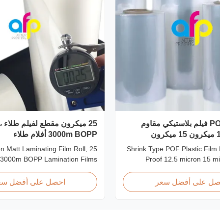
شرنك نوع POF فيلم بلاستيكي مقاوم
3000m BOPP أفلام طلاء
cron Matt Laminating Film Roll,
Shrink Type POF Plastic Film 
3000m BOPP Lamination Films
Proof 12.5 micron 15 m
cron BOPP Thermal Lamination
Overview Polyolefin POF Heat
 Roll Measured 495mm × 3000m
Film is the most widel
صل على أفضل سعر
احصل على أفضل سع
ecifications Specifications AFP-
packaging material due t
L21 AFP-L24 AFP-L25 AFP-Y20
effective, strong, shape-c
5 AFP-Y27 Type Glossy Glossy
tamper-evident. This clear, ela