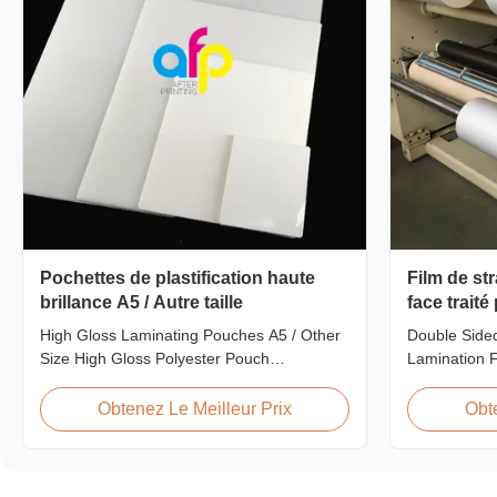
Pochettes de plastification haute
Film de st
brillance A5 / Autre taille
face trait
une stratif
High Gloss Laminating Pouches A5 / Other
Double Side
Size High Gloss Polyester Pouch
Lamination 
Lamination Film PET+ EVA, Size
Product Ove
A2/A3/A4/A5/A6/A7/A8/B4/B5 Specifications
Films are ma
Obtenez Le Meilleur Prix
Obt
Popular Thickness Popular Size Application
Extrusion te
Packing 60micron | 2.4mil | 240gauge
finish and ex
54mm * 86mm | 2.13" * 3.39" Credit Card
materials. C