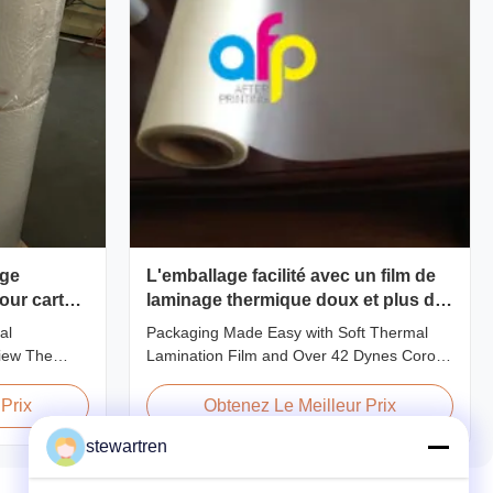
age
L'emballage facilité avec un film de
our carton
laminage thermique doux et plus de
42 dynes de traitement du corona
al
Packaging Made Easy with Soft Thermal
view The
Lamination Film and Over 42 Dynes Corona
 features
Treatment Product Overview Thermal
handling and
Lamination Film is a premium coating and
Prix
Obtenez Le Meilleur Prix
ent quality
laminating film specifically designed for
stewartren
ed materials
paper and paperboard applications. This
ofessional
high-quality film enhances both the