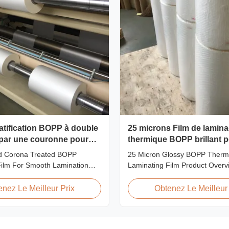
ratification BOPP à double
25 microns Film de lamin
é par une couronne pour
thermique BOPP brillant p
ication lisse
imprimé ou papier laminé
d Corona Treated BOPP
25 Micron Glossy BOPP Therm
Film For Smooth Lamination
Laminating Film Product Over
rview Our Thermal Lamination
BOPP Thermal Lamination Film
nufactured using Multiple
exceptional softness for easy 
enez Le Meilleur Prix
Obtenez Le Meilleur 
chnology, ensuring superior
smooth application. Its transpar
cellent adhesion to printed
preserves the visibility of print
ompatible with both Hot and
after lamination, ensuring a pr