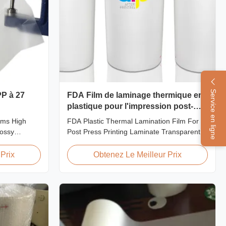
Service en ligne
PP à 27
FDA Film de laminage thermique en
plastique pour l'impression post-
presse
lms High
FDA Plastic Thermal Lamination Film For
ossy
Post Press Printing Laminate Transparent
PP Thermal
Plastic Roll Thermal Lamination Film for
ental
Post-press Printing Laminate BOPP
Prix
Obtenez Le Meilleur Prix
nished item's
Thermal Lamination Film Parameter
cy and super
Specification Material BOPP (Biaxially
tion from
Oriented Polypropylene) Film Thickness
15micron to 30micron Adhesion ...