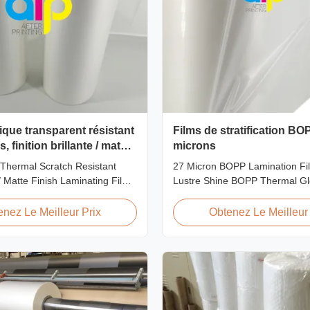
ique transparent résistant
Films de stratification BO
, finition brillante / mate,
microns
astification approuvé SGS
Thermal Scratch Resistant
27 Micron BOPP Lamination Fi
/ Matte Finish Laminating Film
Lustre Shine BOPP Thermal Gl
 Price Offer Glossy and Matte
Laminating Film 27micron BO
stant Thermal Lamination Film
Lamination Film is an environm
enez Le Meilleur Prix
Obtenez Le Meilleur 
er Item Price Offer Glossy and
material which enhances the fi
h Resistant Thermal
value through high transparen
ilm China Supplier Material
luster finish. It prevents lamina
oll ...
being pressed, bubbled, and ...