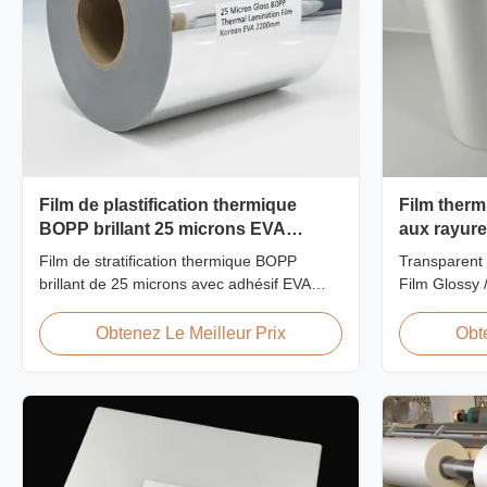
Film de plastification thermique
Film therm
BOPP brillant 25 microns EVA
aux rayures
coréen 2200mm
film de pl
Film de stratification thermique BOPP
Transparent 
brillant de 25 microns avec adhésif EVA
Film Glossy 
coréen, largeur maximale de 2 200 mm,
SGS Approval
haute résistance à la traction ≥ 150 MPa,
Scratch Resi
Obtenez Le Meilleur Prix
Obt
idéal pour la protection des documents et
China Suppli
des photos avec une transparence
Matte Scratc
cristalline.
Lamination F
BOPP + EVA R