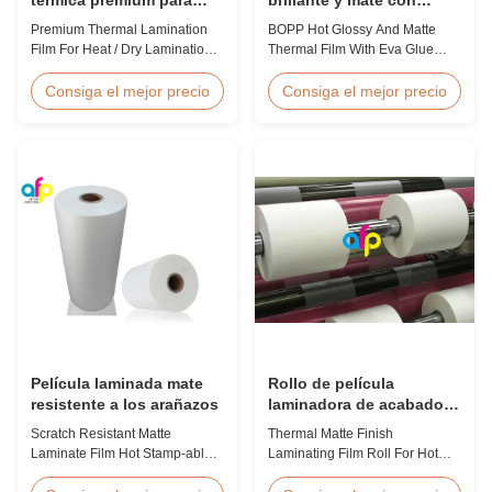
laminación en caliente /
pegamento Eva
Premium Thermal Lamination
BOPP Hot Glossy And Matte
en seco de 12 a 350
Film For Heat / Dry Lamination
Thermal Film With Eva Glue
micrones
12 - 350 Micron Heat / Hot / Dry
Product Overview Non-toxic,
Lamination Use Premium
pollution-free thermal film
Consiga el mejor precio
Consiga el mejor precio
Laminating Roll Thermal
featuring high transparency,
Lamination Film BOPP Thermal
excellent gloss, low static
Lamination Film Technical
properties, wear resistance,
Specifications Parameter
long corona aging life, minimal
Specification Material BOPP
defects, and easy tear-off
(Biaxially Oriented
characteristics. This product is
Polypropylene) Film Thickness
primarily ...
...
Película laminada mate
Rollo de película
resistente a los arañazos
laminadora de acabado
térmico mate para
Scratch Resistant Matte
Thermal Matte Finish
estampación en caliente /
Laminate Film Hot Stamp-able
Laminating Film Roll For Hot
UV de punto
Scratch Resistant Matte
Stamping / Spot UV Product