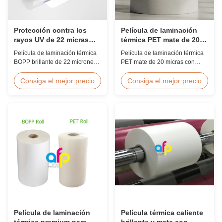
Protección contra los
Película de laminación
rayos UV de 22 micras
térmica PET mate de 20
Gloss BOPP película
micrones a prueba de
Película de laminación térmica
Película de laminación térmica
laminada resistente a los
humedad EVA
BOPP brillante de 22 micrones
PET mate de 20 micras con
arañazos
con inhibidores de UV
adhesivo termofusible EVA,
incorporados, revestimiento
protección a prueba de
Consiga el mejor precio
Consiga el mejor precio
duro resistente a rayones, 2000
humedad, adecuada para
mm de ancho y claridad óptica
laminación de envases flexibles
≥92%, diseñada para
a velocidades de hasta 60
señalización exterior, carteles y
m/min.
aplicaciones de exhibición a
largo plazo.
Película de laminación
Película térmica caliente
térmica premium para
brillante y mate con