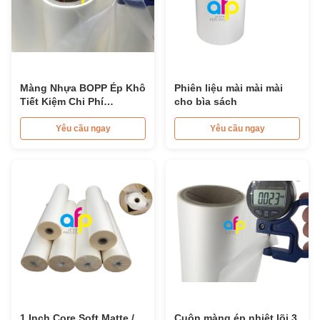
Màng Nhựa BOPP Ép Khô
Phiên liệu mài mài mài
Tiết Kiệm Chi Phí
cho bìa sách
17micron - 32 Micron
Yêu cầu ngay
Yêu cầu ngay
1 Inch Core Soft Matte /
Cuộn màng ép nhiệt lõi 3