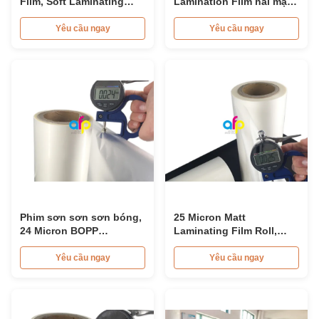
Film, Soft Laminating
Lamination Film hai mặt
Plastic Film 15micron -
Corona điều trị nhiệt
26micron
BOPP Laminating Film
Yêu cầu ngay
Yêu cầu ngay
Phim sơn sơn sơn bóng,
25 Micron Matt
24 Micron BOPP
Laminating Film Roll,
Lamination Film 445mm *
495mm * 3000m BOPP
3000m Roll
Lamination Films
Yêu cầu ngay
Yêu cầu ngay