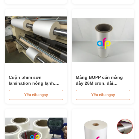
Cuộn phim sơn
Màng BOPP cán màng
lamination nóng lạnh,
dày 28Micron, dài
phim sơn lamination
2000mm - 3000m, màng
BOPP nhiều lần
chống xước cho ô tô
Yêu cầu ngay
Yêu cầu ngay