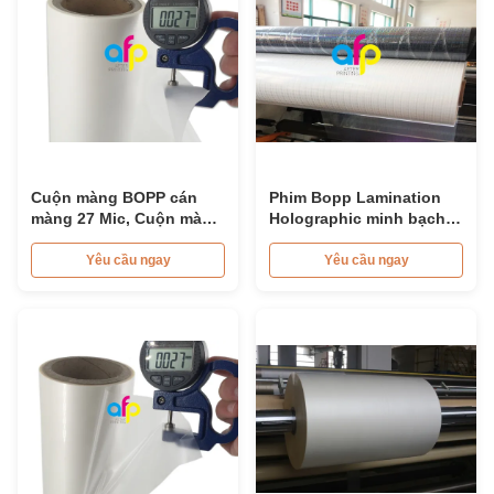
Cuộn màng BOPP cán
Phim Bopp Lamination
màng 27 Mic, Cuộn màng
Holographic minh bạch
đóng gói mỹ phẩm lõi 3
26micron Tiêu chuẩn /
inch
Mô hình tùy chỉnh
Yêu cầu ngay
Yêu cầu ngay