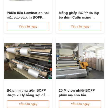
Phiên liệu Lamination hai
Màng ghép BOPP đa lớp
mặt cao cấp, in BOPP
ép đùn, Cuộn màng
Lamination Film Roll
BOPP trong suốt mềm
Yêu cầu ngay
Yêu cầu ngay
Bộ phim pha trộn BOPP
25 Micron nhiệt BOPP
được xử lý bằng sợi dây
phim mạ cho bìa
chuyền hai mặt cho pha
trộn mịn
Yêu cầu ngay
Yêu cầu ngay