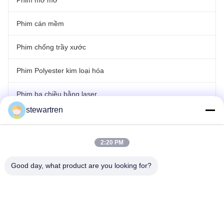
Phim mờ mờ
Phim cán mềm
Phim chống trầy xước
Phim Polyester kim loại hóa
Phim ba chiều bằng laser
stewartren
cán màng cuộn
2:20 PM
Good day, what product are you looking for?
điện thoại: 0086-592-5503592
E-mail: sales@after-printing.com
Tầng 2601, Số 13 đường Jinzhong, quận Huli, Hạ Môn, Trung
Quốc