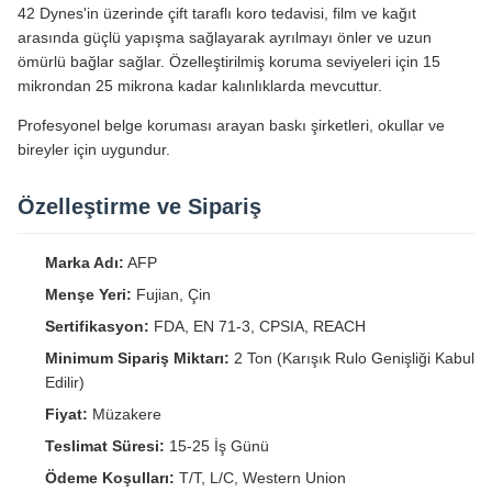
42 Dynes'in üzerinde çift taraflı koro tedavisi, film ve kağıt
arasında güçlü yapışma sağlayarak ayrılmayı önler ve uzun
ömürlü bağlar sağlar. Özelleştirilmiş koruma seviyeleri için 15
mikrondan 25 mikrona kadar kalınlıklarda mevcuttur.
Profesyonel belge koruması arayan baskı şirketleri, okullar ve
bireyler için uygundur.
Özelleştirme ve Sipariş
Marka Adı:
AFP
Menşe Yeri:
Fujian, Çin
Sertifikasyon:
FDA, EN 71-3, CPSIA, REACH
Minimum Sipariş Miktarı:
2 Ton (Karışık Rulo Genişliği Kabul
Edilir)
Fiyat:
Müzakere
Teslimat Süresi:
15-25 İş Günü
Ödeme Koşulları:
T/T, L/C, Western Union