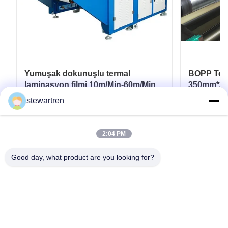
Yumuşak dokunuşlu termal
BOPP Term
laminasyon filmi 10m/Min-60m/Min
350mm*300
Esnek ambalaj için
Laminasyo
stewartren
En İyi Fiyatı Alın
2:04 PM
Good day, what product are you looking for?
tele: 0086-592-5503592
E-posta: sales@after-printing.com
2601 numaralı 13 Jinzhong Yolu, Huli Bölgesi, Xiamen, Çin