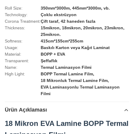
Roll Size:
350mm*3000m, 445mm*3000m, vb.
Technology:
Çoklu ekstrüzyon
Corona Treatment:
Çift taraf, 42 haneden fazla
Thickness:
15mikron, 18mikron, 20mikron, 23mikron,
25mikron.
Softness:
415cm*155cm*255cm
Usage:
Baskılı Karton veya Kağıt Laminat
Material:
BOPP + EVA
Transparent:
Şeffaflık
Name:
Termal Laminasyon Filmi
High Light:
BOPP Termal Lamine Film
,
18 Mikronluk Termal Lamine Film
,
EVA Laminasyonlu Termal Laminasyon
Filmi
Ürün Açıklaması
18 Mikron EVA Lamine BOPP Termal