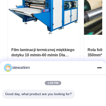
Film laminacji termicznej miękkiego
Rola foli
dotyku 10 m/min-60 m/min Dla
350mm*30
elastycznych opakowań
laminatow
drukowan
Najlepszą cenę
stewartren
1:09 PM
Good day, what product are you looking for?
teren: 0086-592-5503592