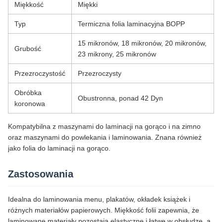
Miękkość
Miękki
Typ
Termiczna folia laminacyjna BOPP
15 mikronów, 18 mikronów, 20 mikronów,
Grubość
23 mikrony, 25 mikronów
Przezroczystość
Przezroczysty
Obróbka
Obustronna, ponad 42 Dyn
koronowa
Kompatybilna z maszynami do laminacji na gorąco i na zimno
oraz maszynami do powlekania i laminowania. Znana również
jako folia do laminacji na gorąco.
Zastosowania
Idealna do laminowania menu, plakatów, okładek książek i
różnych materiałów papierowych. Miękkość folii zapewnia, że
laminowane materiały pozostają elastyczne i łatwe w obsłudze, a