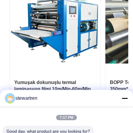
Yumuşak dokunuşlu termal
BOPP Term
laminasyon filmi 10m/Min-60m/Min
350mm*300
Esnek ambalaj için
Laminasyo
stewartren
En İyi Fiyatı Alın
7:17 PM
Good day, what product are you looking for?