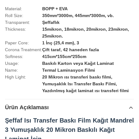
Material:
BOPP + EVA
Roll Size:
350mm*3000m, 445mm*3000m, vb.
Transparent:
Şeffaflık
Thickness:
15mikron, 18mikron, 20mikron, 23mikron,
25mikron.
Paper Core:
1 İnç (25,4 mm), 3
Corona Treatment:
Çift taraf, 42 haneden fazla
Softness:
415cm*155cm*255cm
Usage:
Baskılı Karton veya Kağıt Laminat
Name:
Termal Laminasyon Filmi
High Light:
20 Mikron ısı transferi baskı filmi
,
Yumuşaklık Isı Transfer Baskı Filmi
,
Yazdırılmış kağıt laminat ısı transferi filmi
Ürün Açıklaması
Şeffaf Isı Transfer Baskı Film Kağıt Mandrel
3 Yumuşaklık 20 Mikron Baskılı Kağıt