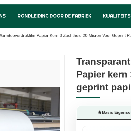
NS
RONDLEIDING DOOR DE FABRIEK
KWALITEIT
armteoverdrukfilm Papier Kern 3 Zachtheid 20 Micron Voor Geprint P
Transparant
Transparant
Papier kern
Papier kern
geprint papi
geprint papi
Basis Eigens