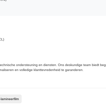
FCL)
technische ondersteuning en diensten. Ons deskundige team biedt begel
aliseren en volledige klanttevredenheid te garanderen.
lamineerfilm