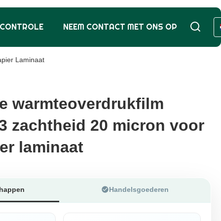
SCONTROLE
NEEM CONTACT MET ONS OP
apier Laminaat
e warmteoverdrukfilm
e warmteoverdrukfilm
 3 zachtheid 20 micron voor
 3 zachtheid 20 micron voor
er laminaat
er laminaat
chappen
Handelsgoederen