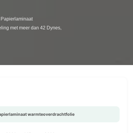
eling met meer dan 42 Dynes, 
apierlaminaat warmteoverdrachtfolie