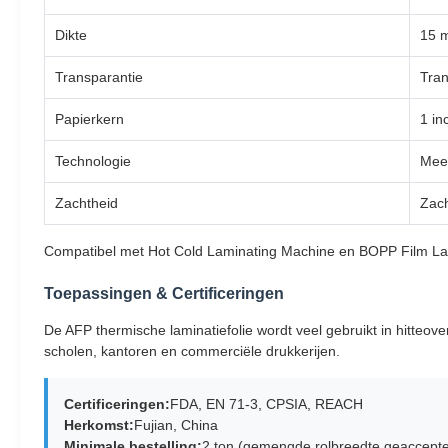
Dikte
15 m
Transparantie
Tran
Papierkern
1 in
Technologie
Meer
Zachtheid
Zac
Compatibel met Hot Cold Laminating Machine en BOPP Film La
Toepassingen & Certificeringen
De AFP thermische laminatiefolie wordt veel gebruikt in hitteov
scholen, kantoren en commerciële drukkerijen.
Certificeringen:
FDA, EN 71-3, CPSIA, REACH
Herkomst:
Fujian, China
Minimale bestelling:
2 ton (gemengde rolbreedte geaccept