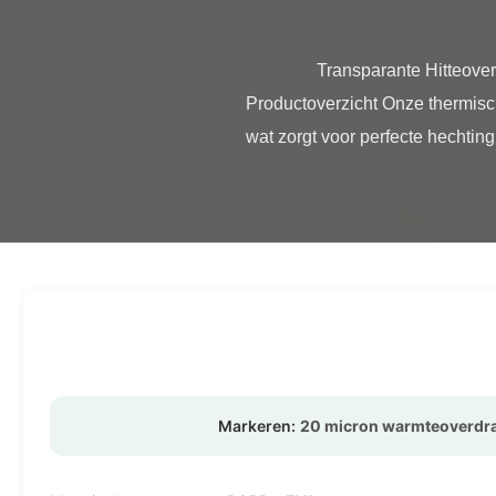
                Transparante Hitteoverdracht Printfolie Papierkern 3 Zachtheid 20 Micron voor Geprint Papierlaminaat 
Productoverzicht Onze thermisc
wat zorgt voor perfecte hechting
Markeren:
20 micron warmteoverdra