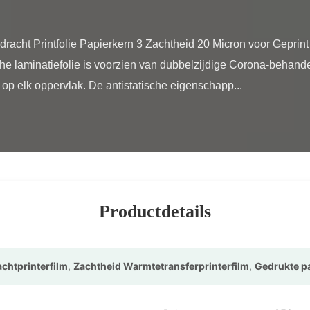
he laminatiefolie is voorzien van dubbelzijdige Corona-behand
 op elk oppervlak. De antistatische eigenschapp...

Productdetails
chtprinterfilm
,
Zachtheid Warmtetransferprinterfilm
,
Gedrukte p