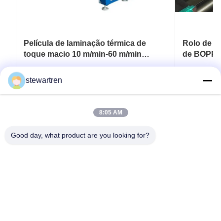
Película de laminação térmica de
Rolo de pe
toque macio 10 m/min-60 m/min
de BOPP 
Para embalagens flexíveis
revestime
de papelã
Obtenha o melhor preço
Ob
stewartren
8:05 AM
Good day, what product are you looking for?
telefone: 0086-592-5503592
E-mail: sales@after-printing.com
Unidade 2601 n.o 13, Jinzhong Road, distrito de Huli, Xiamen,
China