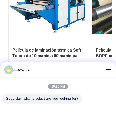
Película de laminación térmica Soft
Película d
Touch de 10 m/min a 60 m/min para
BOPP en r
embalaje flexible
para recu
papel y c
Consiga el mejor precio
Co
stewartren
10:23 PM
Good day, what product are you looking for?
Tel: 0086-592-5503592
Correo electrónico: sales@after-printing.com