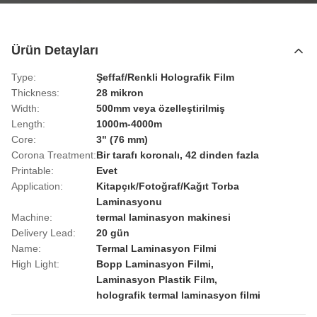
Ürün Detayları
Type:
Şeffaf/Renkli Holografik Film
Thickness:
28 mikron
Width:
500mm veya özelleştirilmiş
Length:
1000m-4000m
Core:
3" (76 mm)
Corona Treatment:
Bir tarafı koronalı, 42 dinden fazla
Printable:
Evet
Application:
Kitapçık/Fotoğraf/Kağıt Torba
Laminasyonu
Machine:
termal laminasyon makinesi
Delivery Lead:
20 gün
Name:
Termal Laminasyon Filmi
High Light:
Bopp Laminasyon Filmi
,
Laminasyon Plastik Film
,
holografik termal laminasyon filmi