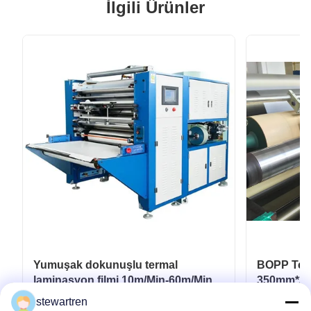
İlgili Ürünler
Yumuşak dokunuşlu termal
BOPP Term
laminasyon filmi 10m/Min-60m/Min
350mm*300
Esnek ambalaj için
Laminasyo
stewartren