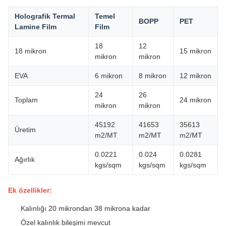
Holografik Termal
Temel
BOPP
PET
Lamine Film
Film
18
12
18 mikron
15 mikron
mikron
mikron
EVA
6 mikron
8 mikron
12 mikron
24
26
Toplam
24 mikron
mikron
mikron
45192
41653
35613
Üretim
m2/MT
m2/MT
m2/MT
0.0221
0.024
0.0281
Ağırlık
kgs/sqm
kgs/sqm
kgs/sqm
Ek özellikler:
Kalınlığı 20 mikrondan 38 mikrona kadar
Özel kalınlık bileşimi mevcut