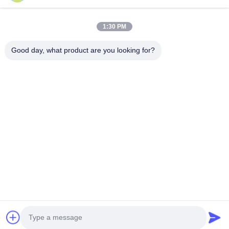
En İyi Fiyatı Alın
1:30 PM
Good day, what product are you looking for?
tele: 0086-592-5503592
E-posta: sales@after-printing.com
2601 numaralı 13 Jinzhong Yolu, Huli Bölgesi, Xiamen, Çin
Ev
Ürünler
Hakkımızda
Fabrika Turu
Kalite Kontrol
Bize Ulaşın
Bir İndirim İste
© 2026 Xiamen After-printing Finishing Supplies Co.,Ltd. All Rights
Reserved.