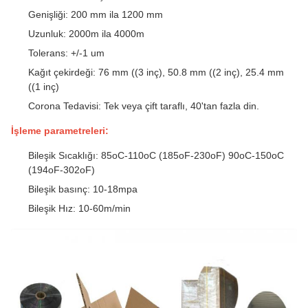
Genişliği: 200 mm ila 1200 mm
Uzunluk: 2000m ila 4000m
Tolerans: +/-1 um
Kağıt çekirdeği: 76 mm ((3 inç), 50.8 mm ((2 inç), 25.4 mm
((1 inç)
Corona Tedavisi: Tek veya çift taraflı, 40'tan fazla din.
İşleme parametreleri:
Bileşik Sıcaklığı: 85oC-110oC (185oF-230oF) 90oC-150oC
(194oF-302oF)
Bileşik basınç: 10-18mpa
Bileşik Hız: 10-60m/min