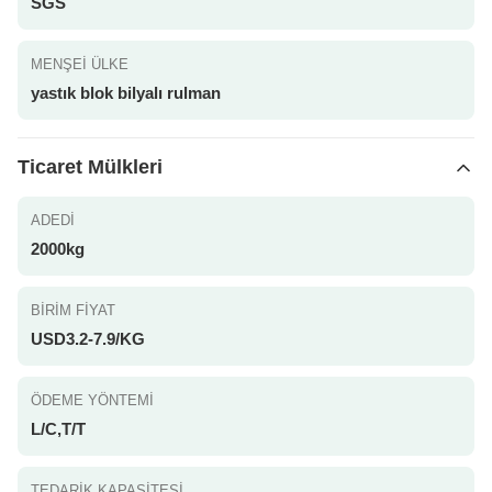
SGS
MENŞEI ÜLKE
yastık blok bilyalı rulman
Ticaret Mülkleri
ADEDI
2000kg
BIRIM FIYAT
USD3.2-7.9/KG
ÖDEME YÖNTEMI
L/C,T/T
TEDARIK KAPASITESI