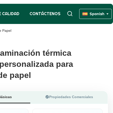
 CALIDAD
CONTÁCTENOS
Spanish
e Papel
 laminación térmica
 laminación térmica
 personalizada para
 personalizada para
de papel
de papel
Básicas
Propiedades Comerciales