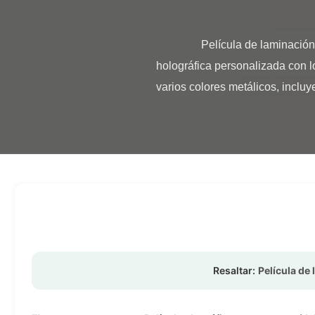
                Película de laminación térmica holográfica personalizada para plastificación de papel Película de laminación térmica 
holográfica personalizada con l
varios colores metálicos, incluye
Resaltar:
Película de