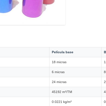
Película base
18 micras
1
6 micras
8
24 micras
2
45192 m²/TM
4
0.0221 kg/m²
0