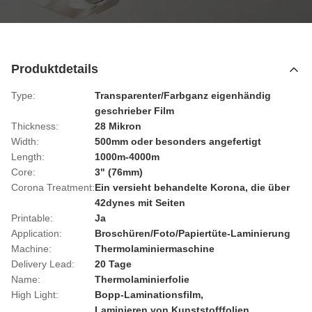
Produktdetails
Type:
Transparenter/Farbganz eigenhändig
geschrieber Film
Thickness:
28 Mikron
Width:
500mm oder besonders angefertigt
Length:
1000m-4000m
Core:
3" (76mm)
Corona Treatment:
Ein versieht behandelte Korona, die über
42dynes mit Seiten
Printable:
Ja
Application:
Broschüren/Foto/Papiertüte-Laminierung
Machine:
Thermolaminiermaschine
Delivery Lead:
20 Tage
Name:
Thermolaminierfolie
High Light:
Bopp-Laminationsfilm
,
Laminieren von Kunststofffolien
,