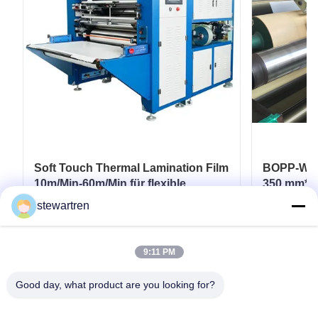
Soft Touch Thermal Lamination Film
BOPP-Wärm
10m/Min-60m/Min für flexible
350 mm*30
Verpackungen
Laminatb
stewartren
gedruckte
Erhalten Sie besten Preis
Er
9:11 PM
Good day, what product are you looking for?
Telefone: 0086-592-5503592