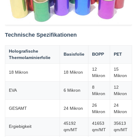
Technische Spezifikationen
Holografische
Basisfolie
BOPP
PET
Thermolaminierfolie
12
15
18 Mikron
18 Mikron
Mikron
Mikron
8
12
EVA
6 Mikron
Mikron
Mikron
26
24
GESAMT
24 Mikron
Mikron
Mikron
45192
41653
35613
Ergiebigkeit
qm/MT
qm/MT
qm/MT