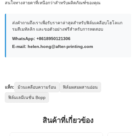
สนใจทางสายตาที่เหนือกว่าสำหรับผลิตภัณฑ์ของคุณ
ส่งคำถามถึงเราเพื่อรับราคาล่าสุดสำหรับฟิล์มเคลือบโฮโลแก
รมสีเมทัลลิก และขอตัวอย่างฟรีสำหรับการทดสอบ
WhatsApp: +8618950121306
E-mail: helen.hong@after-printing.com
แท็ก:
ม้วนเคลือบความร้อน
ฟิล์มผสมผสานอ่อน
ฟิล์มเลมีเนชั่น Bopp
สินค้าที่เกี่ยวข้อง