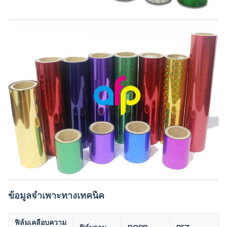
ข้อมูลจำเพาะทางเทคนิค
ฟิล์มเคลือบความ