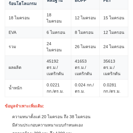
ฟิล์มฐาน
BOPP
PET
ร้อนโฮโลแกรม
18
18 ไมครอน
12 ไมครอน
15 ไมครอน
ไมครอน
EVA
6 ไมครอน
8 ไมครอน
12 ไมครอน
24
รวม
26 ไมครอน
24 ไมครอน
ไมครอน
45192
41653
35613
ผลผลิต
ตร.ม./
ตร.ม./
ตร.ม./
เมตริกตัน
เมตริกตัน
เมตริกตัน
0.0221
0.024 กก./
0.0281
น้ำหนัก
กก./ตร.ม.
ตร.ม.
กก./ตร.ม.
ข้อมูลจำเพาะเพิ่มเติม:
ความหนาตั้งแต่ 20 ไมครอน ถึง 38 ไมครอน
มีส่วนประกอบความหนาแบบกำหนดเอง