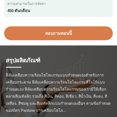
ความสามารถในการจัดหา
450 ตัน/เดือน
สอบถามตอนนี้
สรุปผลิตภัณฑ์
ฟิล์มเคลือบความร้อนโฮโลแกรมแบบกำหนดเองสำหรับการ
เคลือบกระดาษ ฟิล์มเคลือบความร้อนโฮโลแกรมสีโลโก้แบบ
กำหนดเอง ฟิล์มเคลือบความร้อนโฮโลแกรมของเรามีให้เลือก
หลายสีเมทัลลิก รวมถึง สีเงิน, สีทอง, สีเขียว, สีน้ำเงิน, สีแดง, สี
เหลือง, สีชมพู และสีเมทัลลิกแบบกำหนดเองอื่นๆ ตามข้อกำหนด
ของบัตร Pantone การเคลือบโฮโล...