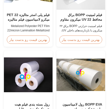
فیلم لمینیت BOPP براق
فیلم پلی استر متالیزه PET 22
محافظ UV 22 میکرون مقاوم
میکرو لامیناسیون فیلم متالیزه
در برابر خراش
رول
فیلم لمینیت حرارتی BOPP براق ۲۲
Metalized Polyester PET Film
میکرون با بازدارنده‌های داخلی UV،
22micron Lamination Metallized
پوشش سخت مقاوم در برابر
Film Roll
خراش، عرض ۲۰۰۰ میلی‌متر و
Screen/Offset/Gravure/Intaglio
بهترین قیمت رو بدست بیار
بهترین قیمت رو بدست بیار
شفافیت نوری بیش از ۹۲ درصد،
Printing Supported Metalized
طراحی شده برای تابلوهای تبلیغاتی
Polyester PET Film for Thermal
در فضای باز، پوسترها و کاربردهای
Lamination Polyester PET
نمایش طولانی‌مدت.
metalized thermal lamination
film is suitable for various
printing types including offset
printing, screen ...
BOPP EVA رول لامیناسیون
رول بسته بندی فیلم هیت
مات خشک نرم برای
شرینک تک زخمی قابل