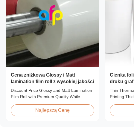
Cena zniżkowa Glossy i Matt
Cienka fol
lamination film roll z wysokiej jakości
druku graf
przezroczy
Discount Price Glossy and Matt Lamination
Thin Therma
Film Roll with Premium Quality While
Printing Thi
offering discount pricing for glossy and
Product Overv
matte lamination film rolls, we maintain
thermal lamin
Najlepszą Cenę
premium quality with the utmost sincerity.
graphics lam
This special offer is designed for partners
This thermal
who are building excellent reputations in
printed mater