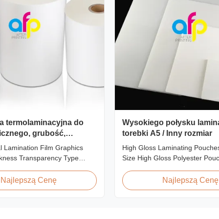
ia termolaminacyjna do
Wysokiego połysku lamin
icznego, grubość,
torebki A5 / Inny rozmiar
stość, typ
l Lamination Film Graphics
High Gloss Laminating Pouches
ckness Transparency Type
Size High Gloss Polyester Pou
iew Soft thin plastic film
Lamination Film PET+ EVA, Si
ation film designed for printing
A2/A3/A4/A5/A6/A7/A8/B4/B5 Sp
Najlepszą Cenę
Najlepszą Cenę
inating thickness applications.
Popular Thickness Popular Size
 lamination film enhances
Packing 60micron | 2.4mil | 2
ials with superior gloss,
54mm * 86mm | 2.13" * 3.39" C