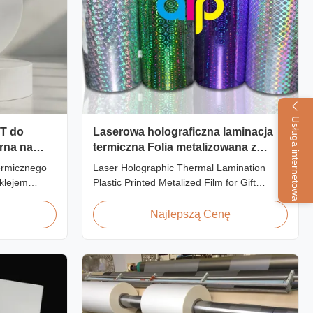
Usługa internetowa
ET do
Laserowa holograficzna laminacja
orna na
termiczna Folia metalizowana z
nadrukiem z tworzywa sztucznego
ermicznego
Laser Holographic Thermal Lamination
do pakowania prezentów
klejem
Plastic Printed Metalized Film for Gift
 wilgoć,
Packaging Product Overview Gift Packaging
opakowań
Film Laser Holographic Thermal Lamination
Najlepszą Cenę
60 m/min.
Plastic Printed Metalized Film offers a broad
range of designs for wrapping gifts. This
laser holographic lamination film makes
packaging ...