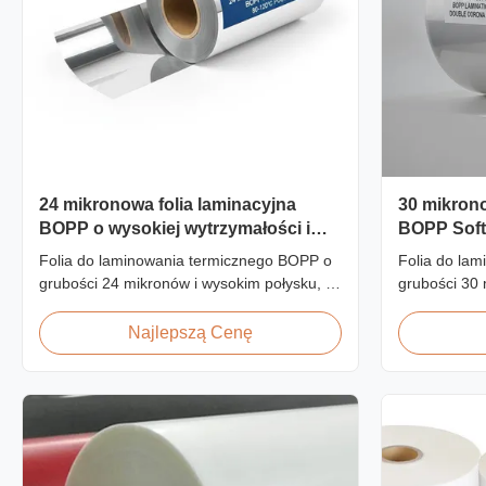
24 mikronowa folia laminacyjna
30 mikrono
BOPP o wysokiej wytrzymałości i
BOPP Soft
połysku, do post-press w
traktowan
Folia do laminowania termicznego BOPP o
Folia do la
temperaturze 80-120C
grubości 24 mikronów i wysokim połysku, o
grubości 30
wytrzymałości na rozciąganie ≥150 MPa,
obróbką kor
zakresie temperatur roboczych 80–120°C i
wykończeniem
Najlepszą Cenę
prędkości laminowania 60 m/min,
albumów foto
zoptymalizowana do wykańczania po druku
luksusowych
w komercyjnych środowiskach druku.
niestandardo