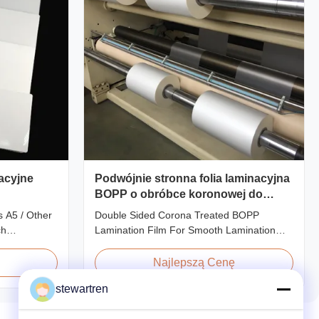
acyjne
Podwójnie stronna folia laminacyjna
BOPP o obróbce koronowej do
gładkiej laminacji
 A5 / Other
Double Sided Corona Treated BOPP
ch
Lamination Film For Smooth Lamination
ze
Product Overview Our Thermal Lamination
ecifications
Films are manufactured using Multiple
Najlepszą Cenę
 Application
Extrusion technology, ensuring superior
stewartren
40gauge
finish and excellent adhesion to printed
redit Card
materials. Compatible with both Hot and