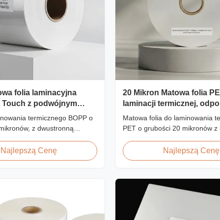
wa folia laminacyjna
20 Mikron Matowa folia P
 Touch z podwójnym
laminacji termicznej, odp
iem koronowym
wilgoć, z EVA
minowania termicznego BOPP o
Matowa folia do laminowania t
 mikronów, z dwustronną
PET o grubości 20 mikronów z 
onową (≥42 dyn), aksamitnym
termotopliwym EVA, odporna na
, idealna do wysokiej jakości
odpowiednia do laminowania 
Najlepszą Cenę
Najlepszą Cenę
graficznych, ksiąg ślubnych i
elastycznych z prędkością do 
 wykończeń druku. Dostępna
wa szerokość i długość.