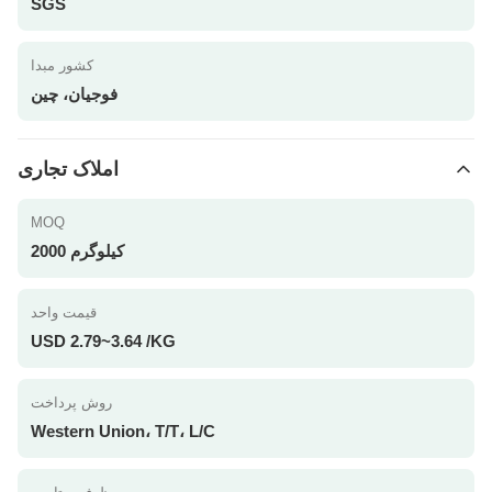
SGS
کشور مبدا
فوجیان، چین
املاک تجاری
MOQ
2000 کیلوگرم
قیمت واحد
USD 2.79~3.64 /KG
روش پرداخت
Western Union، T/T، L/C