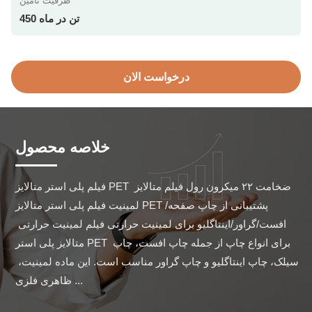
ظرفیت تامین
450 تن در ماه
درخواست الان
خلاصه محصول
فیلم پلی استر متالایز PET ضخامت ۲۲ میکرون رول فیلم متالایز 
لمینیت فیلم پلی استر متالایز PET پشتیبانی از چاپ صفحه/
افست/گراور/اینتاگلیو برای لمینیت حرارتی فیلم لمینیت حرارتی 
متالایز پلی استر PET برای انواع چاپ از جمله چاپ افست، چاپ 
سیلک، چاپ اینتاگلیو و چاپ گراور مناسب است. این ماده لمینیت، 
ظاهری فلزی ...