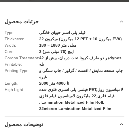
جزئیات محصول
فیلم پلی استر حیوان خانگی
Type:
22 میکرون (12 میکرون PET + 10 میکرون EVA)
Thickness:
180 ~ 1880 میلی متر
Width:
3 اینچ (76 میلی متر)
Core:
هر دو طرف کرونا تحت درمان، بیش از 42dynes
Corona Treatment:
بله
Printable:
چاپ صفحه نمایش / افست / گراور / چاپ سنگی و
Printing Type:
غیره
2000 تا 4000 متر
Length:
فیلمی پلی استری فلزی شده PET,لامیناسیون رول
High Light:
فیلم فلزی,22 مایکرون لامیناسیون فیلم فلزی
,
Lamination Metallized Film Roll
,
22micron Lamination Metallized Film
توضیحات محصول