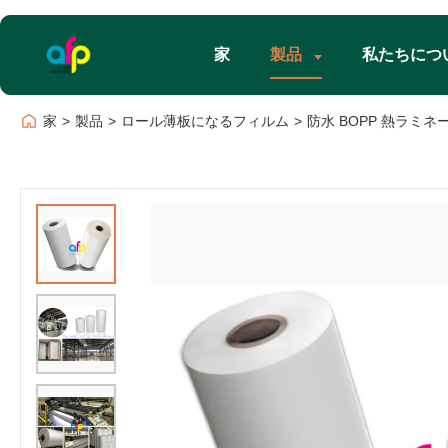
家
製品
私たちにつ
家
>
製品
>
ロール薄板になるフィルム
>
防水 BOPP 熱ラミネ