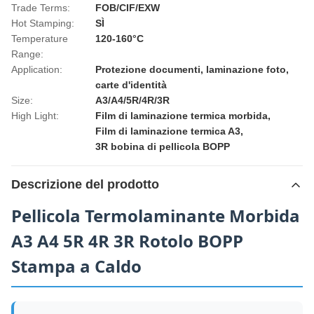
Trade Terms:
FOB/CIF/EXW
Hot Stamping:
SÌ
Temperature
120-160°C
Range:
Application:
Protezione documenti, laminazione foto,
carte d'identità
Size:
A3/A4/5R/4R/3R
High Light:
Film di laminazione termica morbida
,
Film di laminazione termica A3
,
3R bobina di pellicola BOPP
Descrizione del prodotto
Pellicola Termolaminante Morbida
A3 A4 5R 4R 3R Rotolo BOPP
Stampa a Caldo