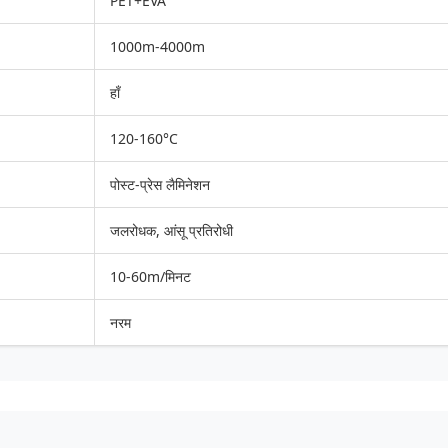
PET+EVA
1000m-4000m
हाँ
120-160°C
पोस्ट-प्रेस लैमिनेशन
जलरोधक, आंसू प्रतिरोधी
10-60m/मिनट
नरम