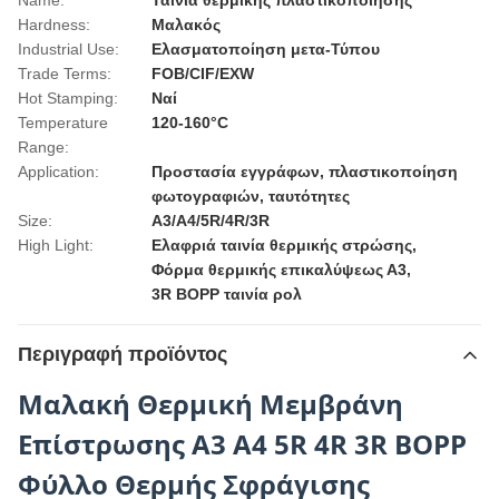
Name:
Ταινία θερμικής πλαστικοποίησης
Hardness:
Μαλακός
Industrial Use:
Ελασματοποίηση μετα-Τύπου
Trade Terms:
FOB/CIF/EXW
Hot Stamping:
Ναί
Temperature
120-160°C
Range:
Application:
Προστασία εγγράφων, πλαστικοποίηση
φωτογραφιών, ταυτότητες
Size:
A3/A4/5R/4R/3R
High Light:
Ελαφριά ταινία θερμικής στρώσης
,
Φόρμα θερμικής επικαλύψεως Α3
,
3R BOPP ταινία ρολ
Περιγραφή προϊόντος
Μαλακή Θερμική Μεμβράνη
Επίστρωσης A3 A4 5R 4R 3R BOPP
Φύλλο Θερμής Σφράγισης