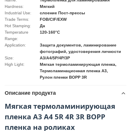
Name:
Термопленка для ламинирования
Hardness:
Мягкий
Industrial Use:
слоение Пост-прессы
Trade Terms:
FOB/CIF/EXW
Hot Stamping:
Да
Temperature
120-160°C
Range:
Application:
Защита документов, ламинирование
фотографий, удостоверения личности
Size:
А3/А4/5Р/4Р/3Р
High Light:
Мягкая термоламинирующая пленка
,
Термоламинационная пленка A3
,
Рулон пленки BOPP 3R
Описание продукта
Мягкая термоламинирующая
пленка A3 A4 5R 4R 3R BOPP
пленка на роликах