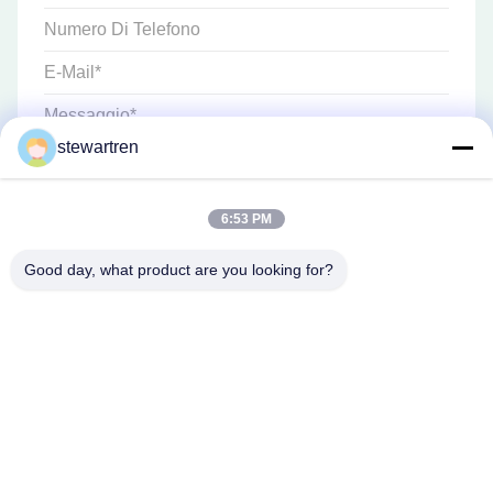
stewartren
6:53 PM
Good day, what product are you looking for?
tel: 86-592-5503592
E-mail: sales@after-printing.com
Unità 2601 N. 13 Jinzhong Road, Distretto di Huli, Xiamen, Cina