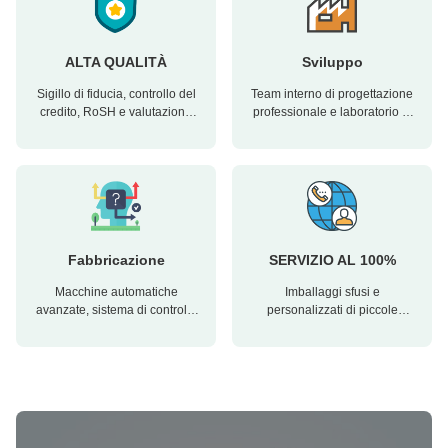
ALTA QUALITÀ
Sviluppo
Sigillo di fiducia, controllo del
Team interno di progettazione
credito, RoSH e valutazione
professionale e laboratorio di
della capacità dei fornitori. La
macchinari avanzati.
nostra azienda ha un rigoroso
Possiamo collaborare per
sistema di controllo della
sviluppare i prodotti di cui
qualità e un laboratorio di
avete bisogno.
prova professionale.
Fabbricazione
SERVIZIO AL 100%
Macchine automatiche
Imballaggi sfusi e
avanzate, sistema di controllo
personalizzati di piccole
rigoroso. Possiamo produrre
dimensioni, FOB, CIF, DDU e
tutti i terminali elettrici oltre la
DDP. Lasciate che vi aiutiamo
vostra richiesta.
a trovare la soluzione migliore
per tutte le vostre esigenze.