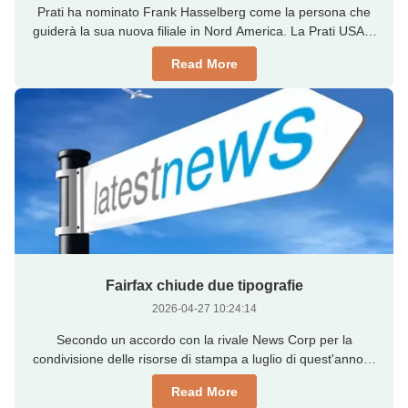
Prati ha nominato Frank Hasselberg come la persona che
guiderà la sua nuova filiale in Nord America. La Prati USA è
stata fondata per rafforzare il proprio impegno sul mercato
Read More
nordamericano. Hasselberg ha precedentemente lavorato
con Kocher+Beck, Heidelberg e Gallus in Nord America.
Hasselberg ha ...
Fairfax chiude due tipografie
2026-04-27 10:24:14
Secondo un accordo con la rivale News Corp per la
condivisione delle risorse di stampa a luglio di quest'anno, il
gigante australiano dei media Fairfax ha chiuso due
Read More
stabilimenti di stampa nel Queensland e nel Nuovo Galles