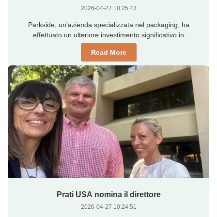
2026-04-27 10:25:43
Parkside, un'azienda specializzata nel packaging, ha
effettuato un ulteriore investimento significativo in
attrezzature laser all'avanguardia per creare nuove
Read More
opportunità di business. Il suo ultimo investimento in laser
consente la marcatura laser su due lati di un singolo film o
laminato per creare ...
Prati USA nomina il direttore
2026-04-27 10:24:51