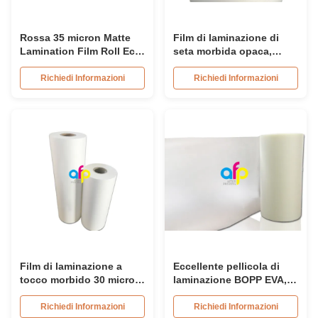
Rossa 35 micron Matte
Film di laminazione di
Lamination Film Roll Eco
seta morbida opaca,
Friendly Soft Touch
cartone trasparente /
Material
rollo di film di
Richiedi Informazioni
Richiedi Informazioni
laminazione di carta
Film di laminazione a
Eccellente pellicola di
tocco morbido 30 micron
laminazione BOPP EVA,
per la laminazione di
pellicola di laminazione
imballaggi di lusso
UV vellutata approvata
Richiedi Informazioni
Richiedi Informazioni