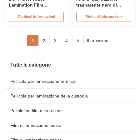
Lamination Film
trasparente nero di
30micron Per stampa /
velluto rosso, film di
imballaggio Finitura
laminazione termica
Richiedi Informazioni
Richiedi Informazioni
opaca
morbida di lusso
1
2
3
4
5
Il prossimo.
Tutte le categorie
Pellicola per laminazione termica
Pellicola per laminazione della custodia
Poliolefine film di riduzione
Film di laminazione lucido