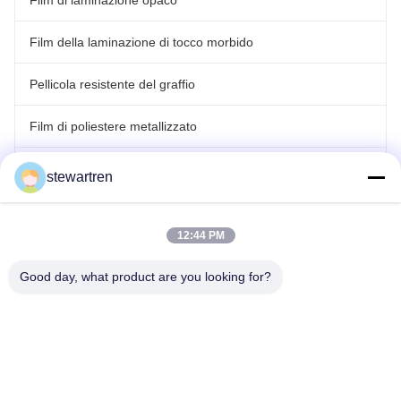
Film di laminazione opaco
Film della laminazione di tocco morbido
Pellicola resistente del graffio
Film di poliestere metallizzato
Film olografico del laser
stewartren
film di laminazione del rotolo
12:44 PM
Good day, what product are you looking for?
tel: 0086-592-5503592
E-mail: sales@after-printing.com
Unità 2601 N. 13 Jinzhong Road, Distretto di Huli, Xiamen, Cina