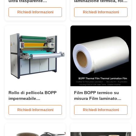
ultra trasparente
laminazione termica, roll
Trattamento corona a
di pellicola di
doppio lato
laminazione morbida per
Richiedi Informazioni
Richiedi Informazioni
industria
Rollo di pellicola BOPP
Film BOPP termico su
impermeabile
misura Film laminato
350mm*3000m
morbido resistente alle
445mm*3000m Pellicola di
lacrime e impermeabile
Richiedi Informazioni
Richiedi Informazioni
laminazione morbida