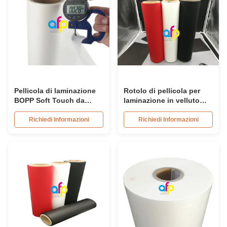
Pellicola di laminazione
Rotolo di pellicola per
BOPP Soft Touch da
laminazione in velluto
30mic - 42mic con anima
nero opaco, 18 micron,
da 3 pollici per laminatori
soft touch
Richiedi Informazioni
Richiedi Informazioni
a caldo / a secco