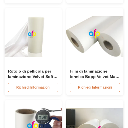
SGS
Rotolo di pellicola per
Film di laminazione
laminazione Velvet Soft
termica Bopp Velvet Matt
Touch con trattamento
Soft Touch
corona su entrambi i lati
Richiedi Informazioni
Richiedi Informazioni
oltre 42dyne