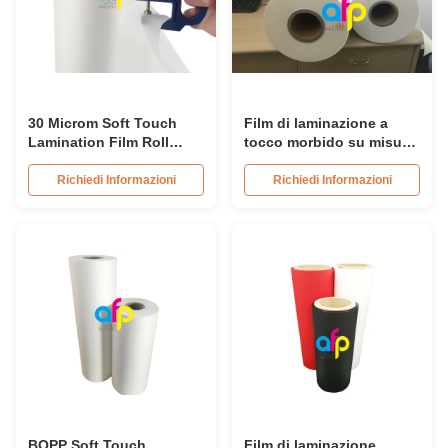
30 Microm Soft Touch
Film di laminazione a
Lamination Film Roll
tocco morbido su misura
Strong Adhesion 2000m -
Materiale adesivo EVA
3000m Lunghezza
base di pellicola opaca
Richiedi Informazioni
Richiedi Informazioni
BOPP
BOPP Soft Touch
Film di laminazione