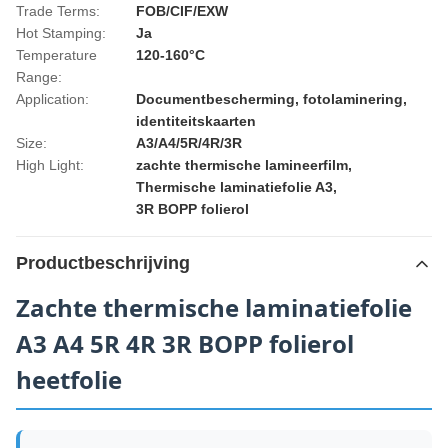
Trade Terms:
FOB/CIF/EXW
Hot Stamping:
Ja
Temperature
120-160°C
Range:
Application:
Documentbescherming, fotolaminering,
identiteitskaarten
Size:
A3/A4/5R/4R/3R
High Light:
zachte thermische lamineerfilm
,
Thermische laminatiefolie A3
,
3R BOPP folierol
Productbeschrijving
Zachte thermische laminatiefolie
A3 A4 5R 4R 3R BOPP folierol
heetfolie