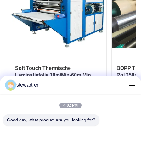
Soft Touch Thermische
BOPP Ther
Laminatiefolie 10m/Min-60m/Min
Rol 350m
voor Flexibele Verpakkingen
Karton Pa
stewartren
Krijg Beste Prijs
4:02 PM
Good day, what product are you looking for?
Tel: 0086-592-5503592