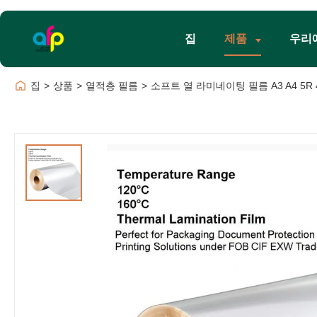
집
제품
우리
집
>
상품
>
열적층 필름
>
소프트 열 라미네이팅 필름 A3 A4 5R 