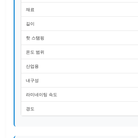
재료
길이
핫 스탬핑
온도 범위
산업용
내구성
라미네이팅 속도
경도