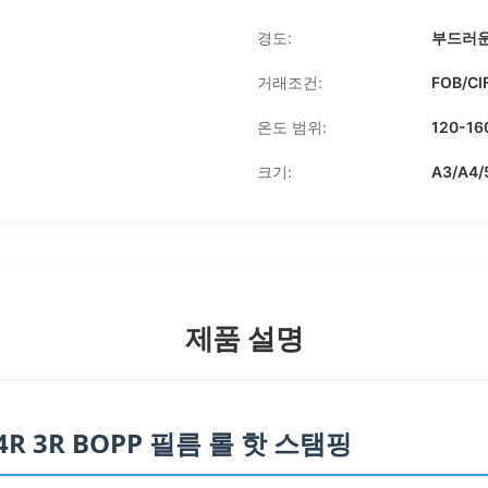
경도:
부드러
거래조건:
FOB/CI
온도 범위:
120-16
크기:
A3/A4/
제품 설명
R 3R BOPP 필름 롤 핫 스탬핑