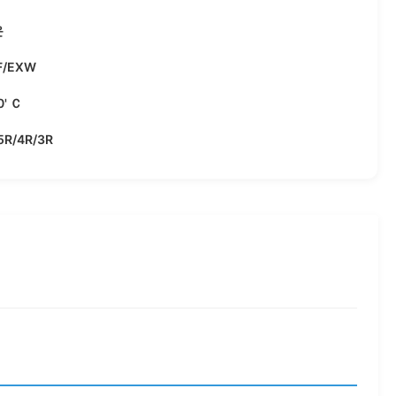
운
F/EXW
0' Ｃ
5R/4R/3R