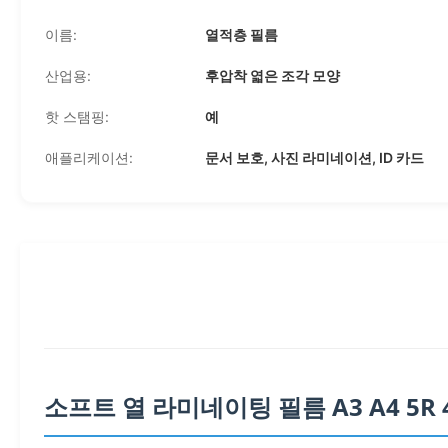
이름:
열적층 필름
산업용:
후압착 엷은 조각 모양
핫 스탬핑:
예
애플리케이션:
문서 보호, 사진 라미네이션, ID 카드
소프트 열 라미네이팅 필름 A3 A4 5R 4