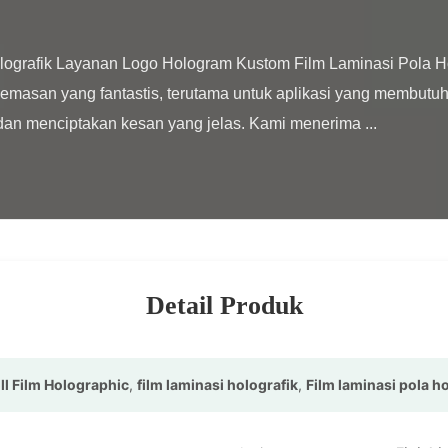
masan yang fantastis, terutama untuk aplikasi yang membutuh
an menciptakan kesan yang jelas. Kami menerima ...

Detail Produk
ll Film Holographic
,
film laminasi holografik
,
Film laminasi pola h