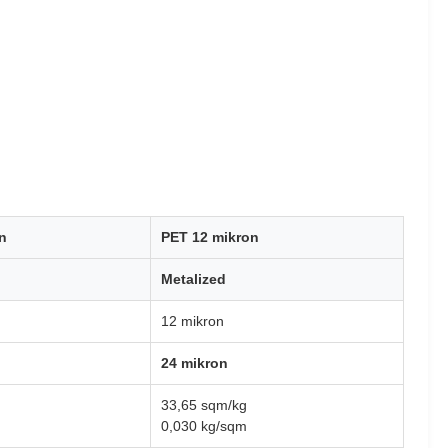
n
PET 12 mikron
Metalized
12 mikron
24 mikron
33,65 sqm/kg
0,030 kg/sqm