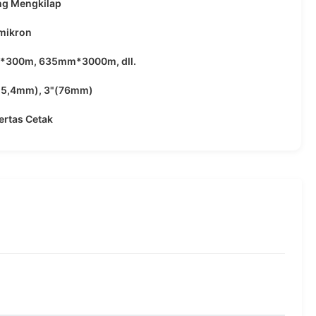
ng Mengkilap
mikron
300m, 635mm*3000m, dll.
(25,4mm), 3"(76mm)
ertas Cetak