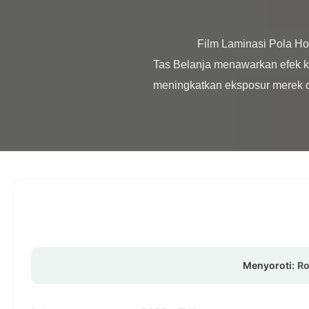
                Film Laminasi Pola Holografik Layanan Logo Hologram Kustom Film Laminasi Pola Holografik BOPP untuk Kemasan 
Tas Belanja menawarkan efek ke
meningkatkan eksposur merek d
Menyoroti:
Ro