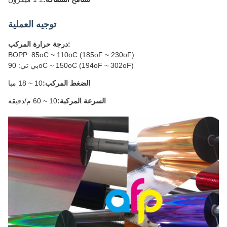
توجيه العملية
درجة حرارة المركب:
BOPP: 85oC ~ 110oC (185oF ~ 230oF)
بي تي: 90oC ~ 150oC (194oF ~ 302oF)
الضغط المركب:
10 ~ 18 مبا
السرعة المركبة:
10 ~ 60 م/دقيقة