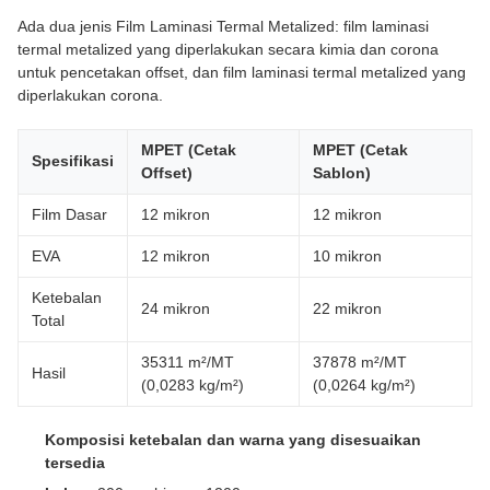
Ada dua jenis Film Laminasi Termal Metalized: film laminasi
termal metalized yang diperlakukan secara kimia dan corona
untuk pencetakan offset, dan film laminasi termal metalized yang
diperlakukan corona.
MPET (Cetak
MPET (Cetak
Spesifikasi
Offset)
Sablon)
Film Dasar
12 mikron
12 mikron
EVA
12 mikron
10 mikron
Ketebalan
24 mikron
22 mikron
Total
35311 m²/MT
37878 m²/MT
Hasil
(0,0283 kg/m²)
(0,0264 kg/m²)
Komposisi ketebalan dan warna yang disesuaikan
tersedia