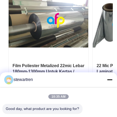
Film Poliester Metalized 22mic Lebar
22 Mic PET
180mm-1300mm Untuk Kertas /
Lamination
Karton
Film Pers
stewartren
Dapatkan Harga Terbaik
D
10:35 AM
Good day, what product are you looking for?