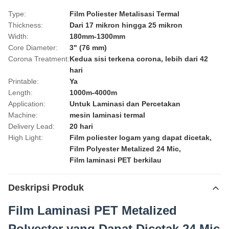
Type:
Film Poliester Metalisasi Termal
Thickness:
Dari 17 mikron hingga 25 mikron
Width:
180mm-1300mm
Core Diameter:
3" (76 mm)
Corona Treatment:
Kedua sisi terkena corona, lebih dari 42
hari
Printable:
Ya
Length:
1000m-4000m
Application:
Untuk Laminasi dan Percetakan
Machine:
mesin laminasi termal
Delivery Lead:
20 hari
High Light:
Film poliester logam yang dapat dicetak
,
Film Polyester Metalized 24 Mic
,
Film laminasi PET berkilau
Deskripsi Produk
Film Laminasi PET Metalized
Polyester yang Dapat Dicetak 24 Mic