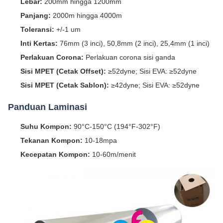
Lebar:
200mm hingga 1200mm
Panjang:
2000m hingga 4000m
Toleransi:
+/-1 um
Inti Kertas:
76mm (3 inci), 50,8mm (2 inci), 25,4mm (1 inci)
Perlakuan Corona:
Perlakuan corona sisi ganda
Sisi MPET (Cetak Offset):
≥52dyne; Sisi EVA: ≥52dyne
Sisi MPET (Cetak Sablon):
≥42dyne; Sisi EVA: ≥52dyne
Panduan Laminasi
Suhu Kompon:
90°C-150°C (194°F-302°F)
Tekanan Kompon:
10-18mpa
Kecepatan Kompon:
10-60m/menit