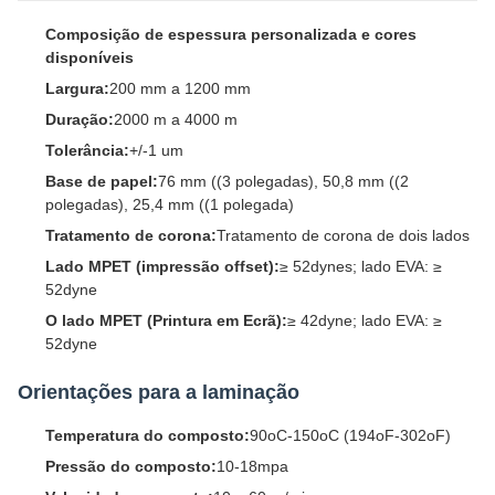
Composição de espessura personalizada e cores
disponíveis
Largura:
200 mm a 1200 mm
Duração:
2000 m a 4000 m
Tolerância:
+/-1 um
Base de papel:
76 mm ((3 polegadas), 50,8 mm ((2
polegadas), 25,4 mm ((1 polegada)
Tratamento de corona:
Tratamento de corona de dois lados
Lado MPET (impressão offset):
≥ 52dynes; lado EVA: ≥
52dyne
O lado MPET (Printura em Ecrã):
≥ 42dyne; lado EVA: ≥
52dyne
Orientações para a laminação
Temperatura do composto:
90oC-150oC (194oF-302oF)
Pressão do composto:
10-18mpa