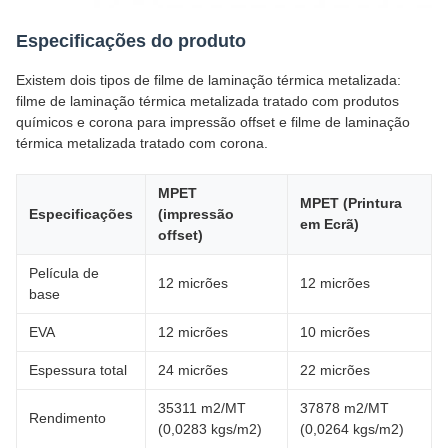
Especificações do produto
Existem dois tipos de filme de laminação térmica metalizada:
filme de laminação térmica metalizada tratado com produtos
químicos e corona para impressão offset e filme de laminação
térmica metalizada tratado com corona.
MPET
MPET (Printura
Especificações
(impressão
em Ecrã)
offset)
Película de
12 micrões
12 micrões
base
EVA
12 micrões
10 micrões
Espessura total
24 micrões
22 micrões
35311 m2/MT
37878 m2/MT
Rendimento
(0,0283 kgs/m2)
(0,0264 kgs/m2)