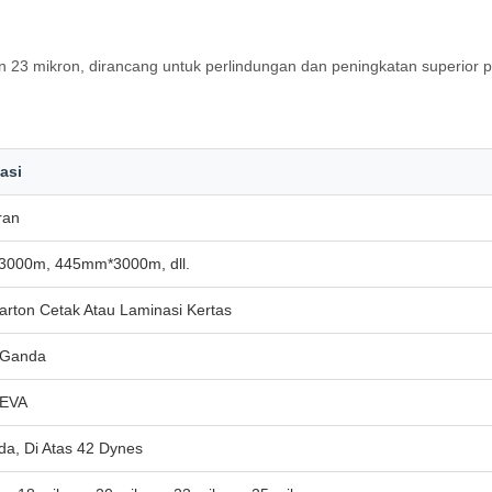
an 23 mikron, dirancang untuk perlindungan dan peningkatan superior 
asi
ran
000m, 445mm*3000m, dll.
arton Cetak Atau Laminasi Kertas
i Ganda
 EVA
da, Di Atas 42 Dynes