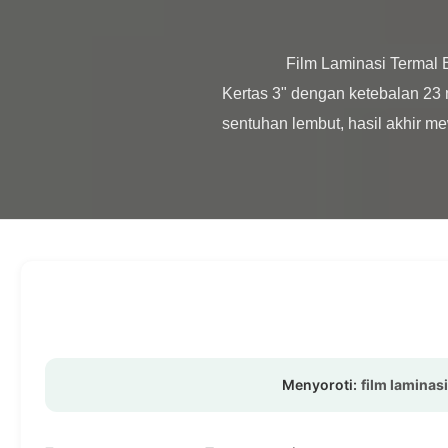
                Film Laminasi Termal BOPP 3 Inci 23 mikron untuk Pencetakan Ikhtisar Produk Film Pencetakan Transfer Panas Inti 
Kertas 3" dengan ketebalan 23 
sentuhan lembut, hasil akhir mewa
Menyoroti:
film laminas