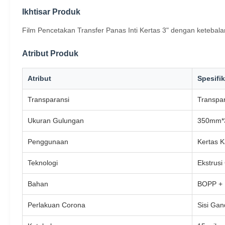
Ikhtisar Produk
Film Pencetakan Transfer Panas Inti Kertas 3" dengan ketebal
Atribut Produk
Atribut
Spesifik
Transparansi
Transpa
Ukuran Gulungan
350mm*3
Penggunaan
Kertas K
Teknologi
Ekstrus
Bahan
BOPP +
Perlakuan Corona
Sisi Gan