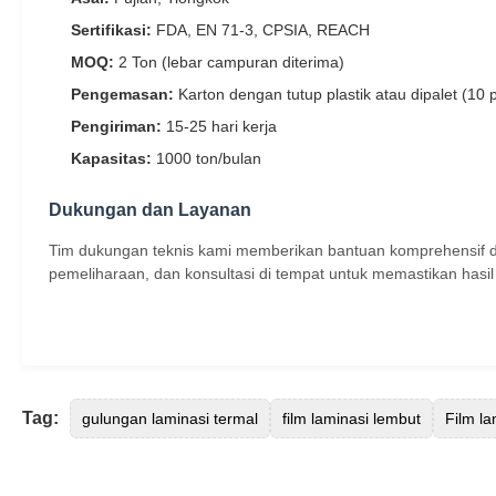
Sertifikasi:
FDA, EN 71-3, CPSIA, REACH
MOQ:
2 Ton (lebar campuran diterima)
Pengemasan:
Karton dengan tutup plastik atau dipalet (10 
Pengiriman:
15-25 hari kerja
Kapasitas:
1000 ton/bulan
Dukungan dan Layanan
Tim dukungan teknis kami memberikan bantuan komprehensif d
pemeliharaan, dan konsultasi di tempat untuk memastikan hasil
Tag:
gulungan laminasi termal
film laminasi lembut
Film l