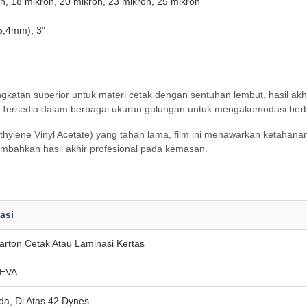
n, 18 mikron, 20 mikron, 23 mikron, 25 mikron
25,4mm), 3"
atan superior untuk materi cetak dengan sentuhan lembut, hasil akhir 
. Tersedia dalam berbagai ukuran gulungan untuk mengakomodasi ber
thylene Vinyl Acetate) yang tahan lama, film ini menawarkan ketahanan 
mbahkan hasil akhir profesional pada kemasan.
asi
arton Cetak Atau Laminasi Kertas
 EVA
da, Di Atas 42 Dynes