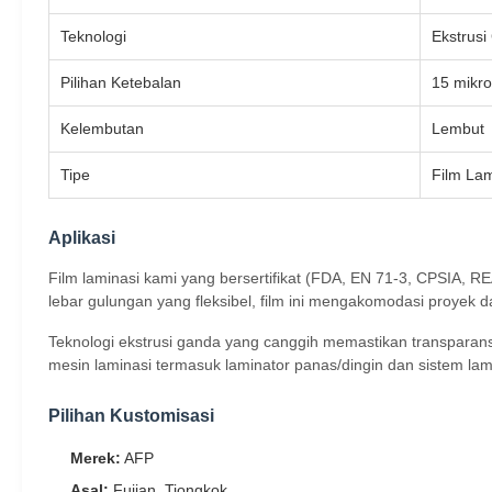
Teknologi
Ekstrus
Pilihan Ketebalan
15 mikro
Kelembutan
Lembut
Tipe
Film La
Aplikasi
Film laminasi kami yang bersertifikat (FDA, EN 71-3, CPSIA, 
lebar gulungan yang fleksibel, film ini mengakomodasi proyek d
Teknologi ekstrusi ganda yang canggih memastikan transparans
mesin laminasi termasuk laminator panas/dingin dan sistem lam
Pilihan Kustomisasi
Merek:
AFP
Asal:
Fujian, Tiongkok