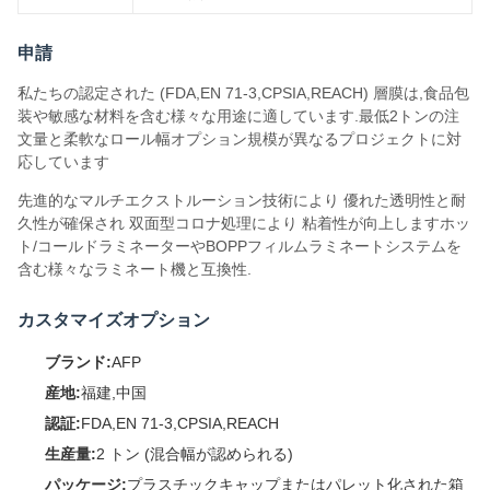
申請
私たちの認定された (FDA,EN 71-3,CPSIA,REACH) 層膜は,食品包
装や敏感な材料を含む様々な用途に適しています.最低2トンの注
文量と柔軟なロール幅オプション規模が異なるプロジェクトに対
応しています
先進的なマルチエクストルーション技術により 優れた透明性と耐
久性が確保され 双面型コロナ処理により 粘着性が向上しますホッ
ト/コールドラミネーターやBOPPフィルムラミネートシステムを
含む様々なラミネート機と互換性.
カスタマイズオプション
ブランド:
AFP
産地:
福建,中国
認証:
FDA,EN 71-3,CPSIA,REACH
生産量:
2 トン (混合幅が認められる)
パッケージ:
プラスチックキャップまたはパレット化された箱