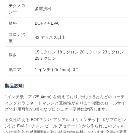
テクノロ
多重挤出
ジー
材料
BOPP + EVA
コロナ治
42 ディネス以上
療
15ミクロン 18ミクロン 20ミクロン 23ミクロン
厚さ
25ミクロン
紙コア
1 インチ (25.4mm), 3 "
製品説明
1インチ紙コア (25.4mm) を備えており,それはほとんどのコーテ
ィングとラミネートマシンと互換性があります複数のロールサイ
ズで利用可能で,様々なプロジェクト要件に対応します.
耐久性のある BOPP (バイアシアル オリエンテッド ポリプロピレ
ン) と EVA (エチレン ビニル アセテート) から作られ,このフィル
ムは例外的な破裂耐性と強い結合特性を持っています.文書の保護