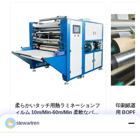
柔らかいタッチ用熱ラミネーションフ
印刷紙器
ィルム 10m/Min-60m/Min 柔軟なパッ
用 BOP
ケージ用
350mm*3
stewartren
お問い合わせ