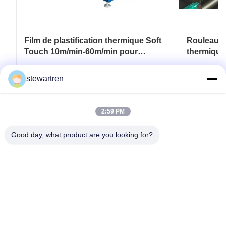
Film de plastification thermique Soft
Rouleau de
Touch 10m/min-60m/min pour
thermique
emballage souple
pour revêt
de papier
Obtenez le meilleur prix
Ob
stewartren
2:59 PM
Good day, what product are you looking for?
Télégramme: 0086-592-5503592
E-mail: sales@after-printing.com
Unité 2601, n° 13, route Jinzhong, district de Huli, Xiamen, Chine