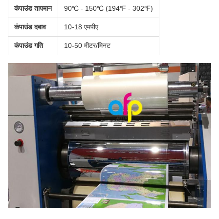
कंपाउंड तापमान
90℃ - 150℃ (194℉ - 302℉)
कंपाउंड दबाव
10-18 एमपीए
कंपाउंड गति
10-50 मीटर/मिनट