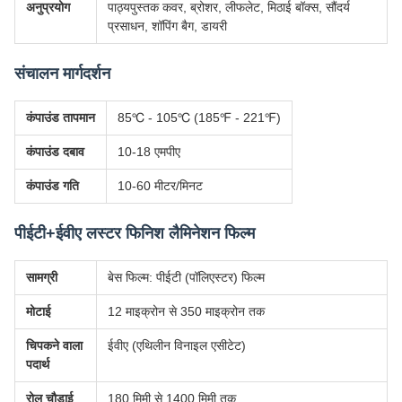
अनुप्रयोग
पाठ्यपुस्तक कवर, ब्रोशर, लीफलेट, मिठाई बॉक्स, सौंदर्य
प्रसाधन, शॉपिंग बैग, डायरी
संचालन मार्गदर्शन
कंपाउंड तापमान
85℃ - 105℃ (185℉ - 221℉)
कंपाउंड दबाव
10-18 एमपीए
कंपाउंड गति
10-60 मीटर/मिनट
पीईटी+ईवीए लस्टर फिनिश लैमिनेशन फिल्म
सामग्री
बेस फिल्म: पीईटी (पॉलिएस्टर) फिल्म
मोटाई
12 माइक्रोन से 350 माइक्रोन तक
चिपकने वाला
ईवीए (एथिलीन विनाइल एसीटेट)
पदार्थ
रोल चौड़ाई
180 मिमी से 1400 मिमी तक