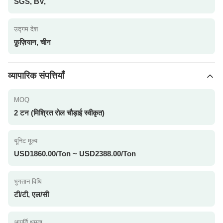
SGS, BV,
उद्गम देश
फ़ुज़ियान, चीन
व्यापारिक संपत्तियाँ
MOQ
2 टन (मिश्रित रोल चौड़ाई स्वीकृत)
यूनिट मूल्य
USD1860.00/Ton ~ USD2388.00/Ton
भुगतान विधि
टी/टी, एल/सी
आपूर्ति क्षमता