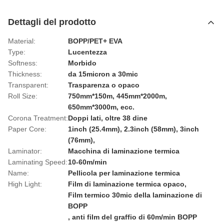
Dettagli del prodotto
Material:
BOPP/PET+ EVA
Type:
Lucentezza
Softness:
Morbido
Thickness:
da 15micron a 30mic
Transparent:
Trasparenza o opaco
Roll Size:
750mm*150m, 445mm*2000m,
650mm*3000m, ecc.
Corona Treatment:
Doppi lati, oltre 38 dine
Paper Core:
1inch (25.4mm), 2.3inch (58mm), 3inch
(76mm),
Laminator:
Macchina di laminazione termica
Laminating Speed:
10-60m/min
Name:
Pellicola per laminazione termica
High Light:
Film di laminazione termica opaco
,
Film termico 30mic della laminazione di
BOPP
,
anti film del graffio di 60m/min BOPP