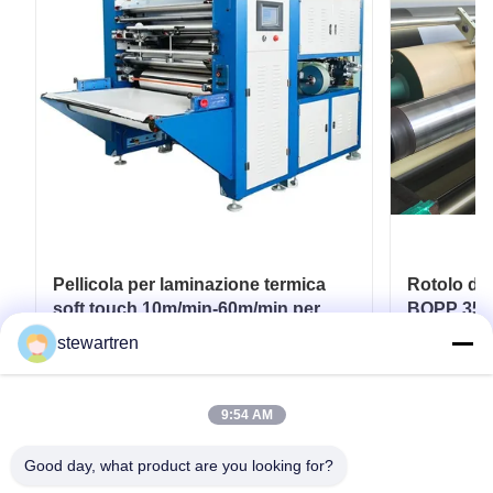
Pellicola per laminazione termica
Rotolo di
soft touch 10m/min-60m/min per
BOPP 350
imballaggi flessibili
Stampato 
stewartren
Carta
Ottenga il migliore prezzo
Ott
9:54 AM
Good day, what product are you looking for?