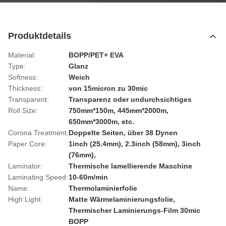
Produktdetails
Material:
BOPP/PET+ EVA
Type:
Glanz
Softness:
Weich
Thickness:
von 15micron zu 30mic
Transparent:
Transparenz oder undurchsichtiges
Roll Size:
750mm*150m, 445mm*2000m,
650mm*3000m, etc.
Corona Treatment:
Doppelte Seiten, über 38 Dynen
Paper Core:
1inch (25.4mm), 2.3inch (58mm), 3inch
(76mm),
Laminator:
Thermische lamellierende Maschine
Laminating Speed:
10-60m/min
Name:
Thermolaminierfolie
High Light:
Matte Wärmelaminierungsfolie
,
Thermischer Laminierungs-Film 30mic
BOPP