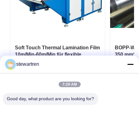
Soft Touch Thermal Lamination Film
BOPP-Wärm
10m/Min-60m/Min für flexible
350 mm*30
Verpackungen
Laminatb
stewartren
gedruckte
Erhalten Sie besten Preis
Er
7:29 AM
Good day, what product are you looking for?
Telefone: 0086-592-5503592
E-Mail: sales@after-printing.com
Einheit 2601 Nr. 13 Jinzhong Road, Huli Bezirk, Xiamen, China