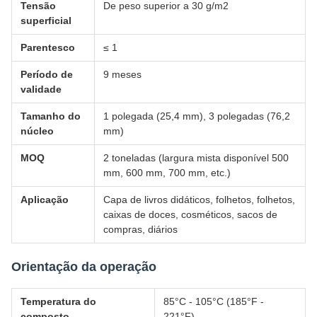
Tensão
De peso superior a 30 g/m2
superficial
Parentesco
≤ 1
Período de
9 meses
validade
Tamanho do
1 polegada (25,4 mm), 3 polegadas (76,2
núcleo
mm)
MOQ
2 toneladas (largura mista disponível 500
mm, 600 mm, 700 mm, etc.)
Aplicação
Capa de livros didáticos, folhetos, folhetos,
caixas de doces, cosméticos, sacos de
compras, diários
Orientação da operação
Temperatura do
85°C - 105°C (185°F -
composto
221°F)