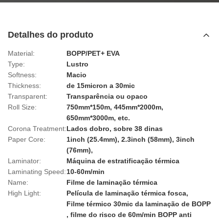
Detalhes do produto
Material:
BOPP/PET+ EVA
Type:
Lustro
Softness:
Macio
Thickness:
de 15micron a 30mic
Transparent:
Transparência ou opaco
Roll Size:
750mm*150m, 445mm*2000m,
650mm*3000m, etc.
Corona Treatment:
Lados dobro, sobre 38 dinas
Paper Core:
1inch (25.4mm), 2.3inch (58mm), 3inch
(76mm),
Laminator:
Máquina de estratificação térmica
Laminating Speed:
10-60m/min
Name:
Filme de laminação térmica
High Light:
Película de laminação térmica fosca
,
Filme térmico 30mic da laminação de BOPP
,
filme do risco de 60m/min BOPP anti