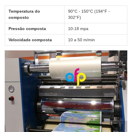
Temperatura do
90°C - 150°C (194°F -
composto
302°F)
Pressão composta
10-18 mpa
Velocidade composta
10 a 50 m/min