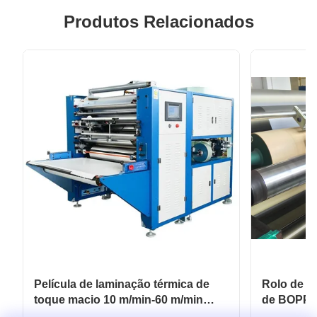
Produtos Relacionados
Película de laminação térmica de
Rolo de pe
toque macio 10 m/min-60 m/min
de BOPP 
Para embalagens flexíveis
revestime