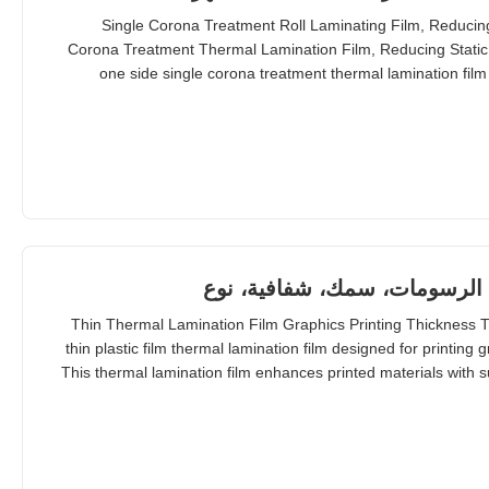
Single Corona Treatment Roll Laminating Film, Reducing
Corona Treatment Thermal Lamination Film, Reducing Static 
one side single corona treatment thermal lamination film
laminator machines. This is particularly useful for laminated
provide two options for one side corona tr
 الرسومات، سمك، شفافية، نوع
Thin Thermal Lamination Film Graphics Printing Thickness 
thin plastic film thermal lamination film designed for printing 
This thermal lamination film enhances printed materials with s
comfort, and pleasant tactile experience. BOPP Thermal 
Specification Material BOP