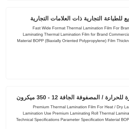
لطباعة التجارية ذات العلامات التجارية
Fast Wide Format Thermal Lamination Film For Bran
Laminating Thermal Lamination Film for Brand Commercial
Material BOPP (Biaxially Oriented Polypropylene) Film Thic
EVA (Ethyl Vinyl Acetate) Roll Width from 180mm to 1880mm
Length from 300m to 4000m Surface Tension up to 42 dynes
ة / المصفوفة الجافة 12 - 350 ميكرون
Premium Thermal Lamination Film For Heat / Dry Lam
Lamination Use Premium Laminating Roll Thermal Lamina
Technical Specifications Parameter Specification Material BOP
Thickness 15micron to 30micron Adhesion EVA (Ethyl Vi