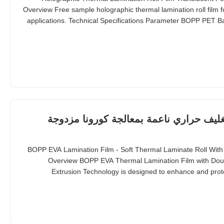
Overview Free sample holographic thermal lamination roll film 
applications. Technical Specifications Parameter BOPP PET B
EVA 6 micron | 8 micron 12 micron | 10 micron Total Thick
micron Yield 45192 sqm/MT (0.0221 kgs/sqm) 3561
 BOPP EVA ، لفة تغليف حراري ناعمة بمعالجة كورونا مزدوجة
BOPP EVA Lamination Film - Soft Thermal Laminate Roll Wit
Overview BOPP EVA Thermal Lamination Film with Doub
Extrusion Technology is designed to enhance and prot
materials. This versatile film offers exceptional clarity, streng
finishing. Technical Specifications Parameter S