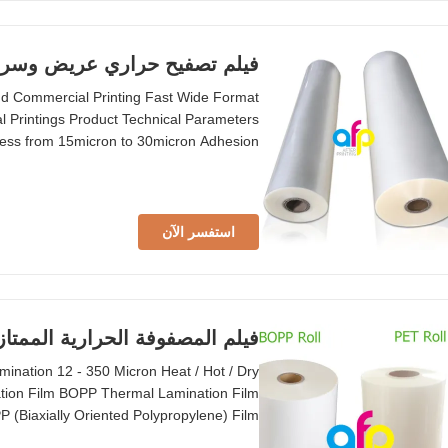
فيلم تصفيح حراري عريض وسريع ل
d Commercial Printing Fast Wide Format
 Printings Product Technical Parameters
kness from 15micron to 30micron Adhesion
 Corona Treatment Single or Double Roll
 Joint ≤1 Shelf Life 9 months Core Size
1inch
استفسر الآن
فيلم المصفوفة الحرارية الممتازة للحرار
ination 12 - 350 Micron Heat / Hot / Dry
tion Film BOPP Thermal Lamination Film
P (Biaxially Oriented Polypropylene) Film
nyl Acetate) Roll Width 180mm to 1880mm