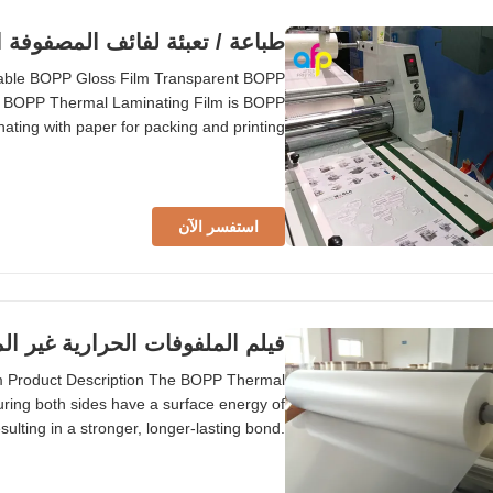
طباعة / تعبئة لفائف المصفوفة الحرارية ، فيلم ل
alable BOPP Gloss Film Transparent BOPP
ng BOPP Thermal Laminating Film is BOPP
nating with paper for packing and printing
inding properties. Available with single or
vironmentally friendly due to non-solvent
استفسر الآن
فيلم الملفوفات الحرارية غير المتجعدة 0m
m Product Description The BOPP Thermal
ring both sides have a surface energy of
ulting in a stronger, longer-lasting bond.
onsistent, reliable adhesion. For optimal
rials are clean and free of dust or debris.