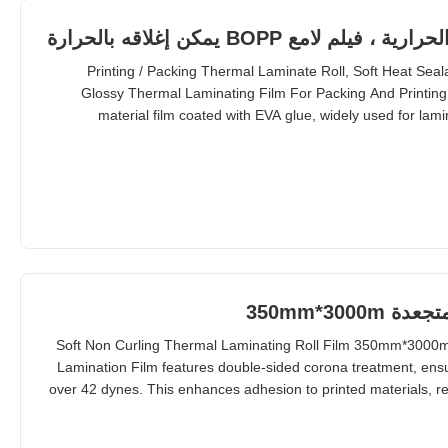
امع BOPP يمكن إغلاقه بالحرارة
Printing / Packing Thermal Laminate Roll, Soft Heat Se
Glossy Thermal Laminating Film For Packing And Printi
material film coated with EVA glue, widely used for lami
applications. It features high transparency and excellent rew
double sides corona treatment up to 42 dynes. En
350mm*300
Soft Non Curling Thermal Laminating Roll Film 350mm*3000
Lamination Film features double-sided corona treatment, ensu
over 42 dynes. This enhances adhesion to printed materials, res
Ideal for high-speed BOPP film lamination machines requiring c
results, ensure printed mate