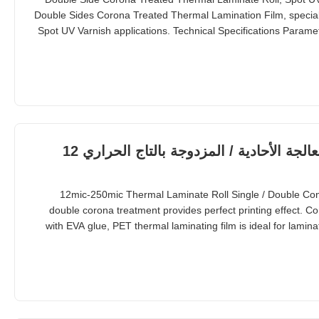
Double Sides Corona Treated Thermal Lamination Film, special
Spot UV Varnish applications. Technical Specifications Paramet
Film Thickness 12micron to 350micron Adhesion EVA (E
1400mm Corona Treatment Single or Double Roll Le
مصنعي فيلم الانكماش PET للمعالجة الأحادية / المزدوجة بالتاج الحراري 12
12mic-250mic Thermal Laminate Roll Single / Double Conora Treatment PET Shrink Film Single or
double corona treatment provides perfect printing effect. C
with EVA glue, PET thermal laminating film is ideal for lamina
covers, brochures, leaflets, gift boxes, and shopping bags. Wid
thickness from 20mic to 25