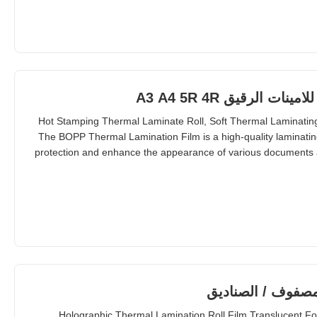
ت الرقيق A3 A4 5R 4R
Hot Stamping Thermal Laminate Roll, Soft Thermal Laminati
The BOPP Thermal Lamination Film is a high-quality laminatin
protection and enhance the appearance of various documents an
a temperature range of 80°C to 120°C, this film is compatible 
including both hot and cold la
مصفوف / الصناديق
Holographic Thermal Lamination Roll Film Translucent F