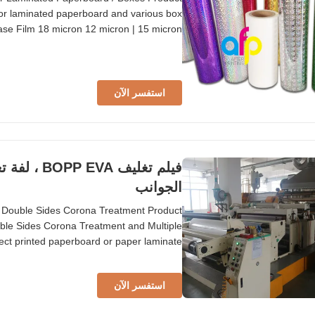
for laminated paperboard and various box
ase Film 18 micron 12 micron | 15 micron
ness 24 micron | 26 micron 24 micron | 25
3 sqm/MT (0.0281 kgs/sqm) | 32895 sqm
استفسر الآن
فيلم تغليف
الجوانب
h Double Sides Corona Treatment Product
le Sides Corona Treatment and Multiple
ect printed paperboard or paper laminate
th, and adhesion properties for professional
pecification Technology Multiple Extrusion
استفسر الآن