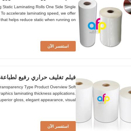
 Static Laminating Rolls One Side Single
To accelerate laminating speed, we offer
 that helps reduce static when running on
 paper requiring no further processing. We
eatment thermal lamination film, based on
استفسر الآن
فيلم تغليف حراري رفيع لطباعة
Transparency Type Product Overview Soft
graphics laminating thickness applications.
uperior gloss, elegant appearance, visual
Lamination Film Specifications Parameter
P (Biaxially Oriented Polypropylene) Film
استفسر الآن