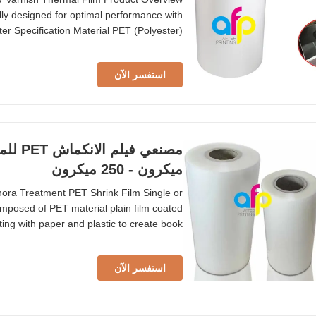
ly designed for optimal performance with
er Specification Material PET (Polyester)
thyl Vinyl Acetate) Roll Width 180mm to
ngth 50m to 3000m Surface Tension Over
استفسر الآن
ميكرون - 250 ميكرون
omposed of PET material plain film coated
ting with paper and plastic to create book
ely used in printing industry. Available in
0mic as required. Custom sizes available.
استفسر الآن