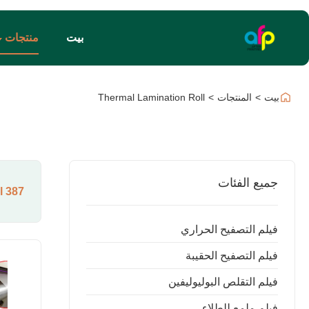
بيت
منتجات
بيت
>
المنتجات
>
Thermal Lamination Roll
جميع الفئات
l
Results Found For "
387
فيلم التصفيح الحراري
فيلم التصفيح الحقيبة
فيلم التقلص البوليوليفين
فيلم ملمع للطلاء