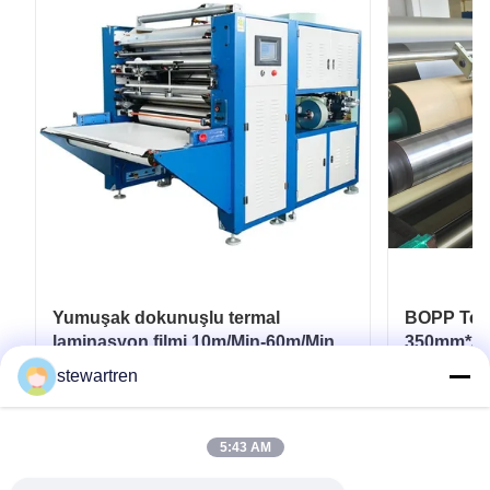
Yumuşak dokunuşlu termal
BOPP Term
laminasyon filmi 10m/Min-60m/Min
350mm*300
Esnek ambalaj için
Laminasyo
stewartren
En İyi Fiyatı Alın
5:43 AM