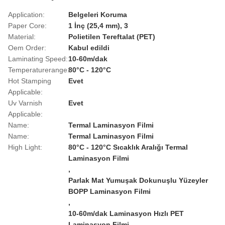
Application:
Belgeleri Koruma
Paper Core:
1 İnç (25,4 mm), 3
Material:
Polietilen Tereftalat (PET)
Oem Order:
Kabul edildi
Laminating Speed:
10-60m/dak
Temperaturerange:
80°C - 120°C
Hot Stamping
Evet
Applicable:
Uv Varnish
Evet
Applicable:
Name:
Termal Laminasyon Filmi
Name:
Termal Laminasyon Filmi
High Light:
80°C - 120°C Sıcaklık Aralığı Termal
Laminasyon Filmi
,
Parlak Mat Yumuşak Dokunuşlu Yüzeyler
BOPP Laminasyon Filmi
,
10-60m/dak Laminasyon Hızlı PET
Laminasyon Filmi