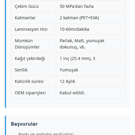
Çekim Gücü
50 MPa'dan fazla
Katmanlar
2 katman (PET+EVA)
Laminasyon Hızı
10-60m/dakika
Mümkün
Parlak, Matt, yumuşak
Dönüşümler
dokunuş, vb.
Kağıt çekirdeği
1 inç (25.4 mm), 3
Sertlik
Yumuşak
Kalıcılık süresi
12 Aylık
OEM siparişleri
Kabul edildi.
Başvurular
Baskı ve ambalaj endüstrisi