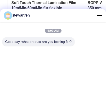
Soft Touch Thermal Lamination Film
BOPP-Wärm
10m/Min-60m/Min für flexible
350 mm*30
Verpackungen
Laminatb
stewartren
gedruckte
Erhalten Sie besten Preis
Er
6:09 AM
Good day, what product are you looking for?
Telefone: 0086-592-5503592
E-Mail: sales@after-printing.com
Einheit 2601 Nr. 13 Jinzhong Road, Huli Bezirk, Xiamen, China
Heim
Produkte
über uns
Werksbesichtigung
Qualitätskontrolle
Kontaktieren Sie uns
Bitte um ein Angebot