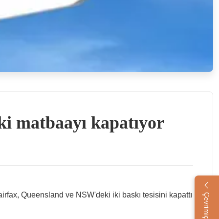
iki matbaayı kapatıyor
rfax, Queensland ve NSW'deki iki baskı tesisini kapattı
Çevrimiçi Hizmet