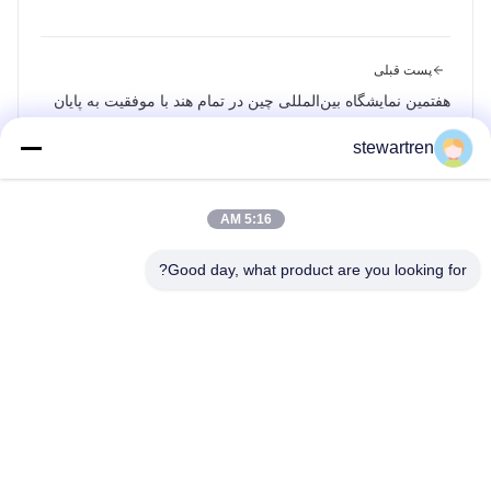
پست قبلی
هفتمین نمایشگاه بین‌المللی چین در تمام هند با موفقیت به پایان
رسید
stewartren
پست بعدی
پراتی آمریکا مدیر را منصوب می کند
5:16 AM
Good day, what product are you looking for?
تلفن: 0086-592-5503592
ایمیل: sales@after-printing.com
واحد ۲۶۰۱ شماره ۱۳ جاده جینژونگ، منطقه هولی، زیامن، چین