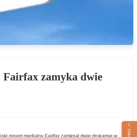
 Fairfax zamyka dwie
jski gigant medialny Fairfax zamknął dwie drukarnie w