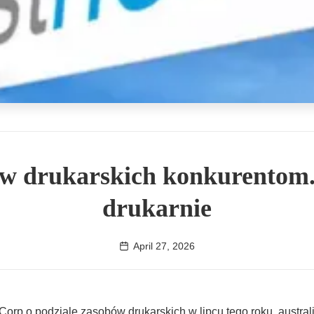
ów drukarskich konkurentom.
drukarnie
April 27, 2026
rp o podziale zasobów drukarskich w lipcu tego roku, australi