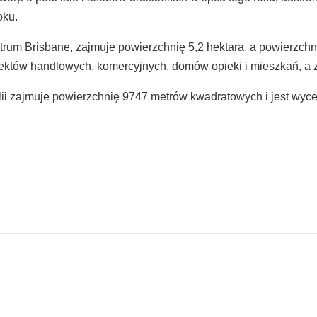
oku.
entrum Brisbane, zajmuje powierzchnię 5,2 hektara, a powierz
biektów handlowych, komercyjnych, domów opieki i mieszkań, a zn
i zajmuje powierzchnię 9747 metrów kwadratowych i jest wycen