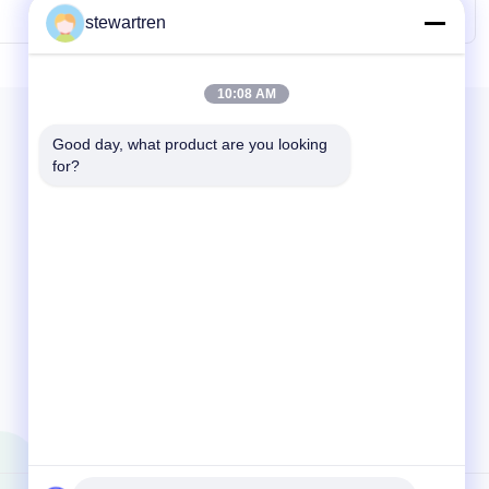
menedżera
stewartren
10:08 AM
Good day, what product are you looking 
for?
SKONTAKTUJ SIĘ Z NAMI
86-592-5503592
07:30-23:59
sales@after-printing.com
Jednostka 2601, nr 13 Jinzhong Road, Dzielnica Huli,
Xiamen, Chiny