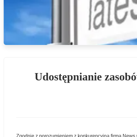
Udostępnianie zasob
Zgodnie z porozumieniem z konkurencyjną firmą News Co