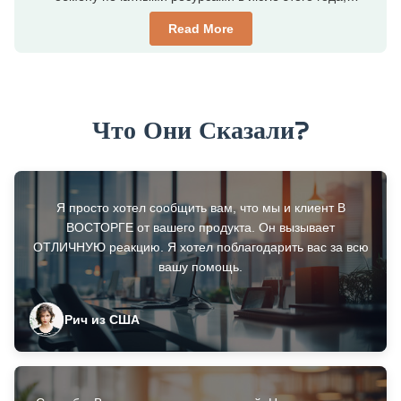
австралийский медиа-гигант Fairfax закрыл два
Read More
типографических завода в Квинсленде и Новом Уэльсе,и
аукционы продолжаются. Один из типографий
расположен в Ормистоне, в 25 км от центрального
делового района ...
Что Они Сказали?
Я просто хотел сообщить вам, что мы и клиент В
ВОСТОРГЕ от вашего продукта. Он вызывает
ОТЛИЧНУЮ реакцию. Я хотел поблагодарить вас за всю
вашу помощь.
Рич из США