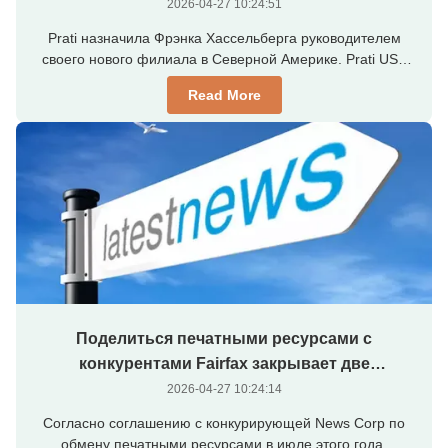
2026-04-27 10:24:51
Prati назначила Фрэнка Хассельберга руководителем
своего нового филиала в Северной Америке. Prati USA
была основана в рамках стремления компании укрепить
Read More
свои позиции на рынке Северной Америки. Ранее
Хассельберг работал с Kocher+Beck, Heidelberg и Gallus в
Северной Америке. Хассельберг сказал: «Это ...
Поделиться печатными ресурсами с
конкурентами Fairfax закрывает две
типографии
2026-04-27 10:24:14
Согласно соглашению с конкурирующей News Corp по
обмену печатными ресурсами в июле этого года,