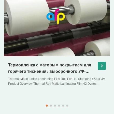
Термопленка с матовым покрытием для
горячего тиснения / выборочного УФ-
лакирования
Thermal Matte Finish Laminating Film Roll For Hot Stamping / Spot UV
Product Overview Thermal Roll Matte Laminating Film 42 Dynes
Double Corona Treatment Thermal Roll Matte Laminating Film for Hot
Stamping and Spot UV Product Specifications Specifications Model
No. AFP-Y18 AFP-Y20 AFP-Y22 AFP-Y21 ...