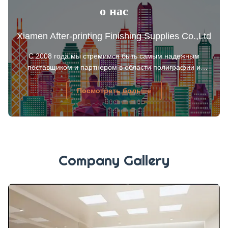
о нас
Xiamen After-printing Finishing Supplies Co.,Ltd
С 2008 года мы стремимся быть самым надежным
поставщиком и партнером в области полиграфии и
упаковки, обеспечивая стабильно высокое качество
продукции. Наша продукция хорошо принимается в
Посмотреть больше
Северной Америке, Латинской Америке, Азии, на
Ближнем Востоке, а также в Европе.
Company Gallery