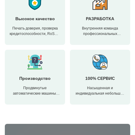
Высокое качество
РАЗРАБОТКА
Печать доверия, проверка
Внутренняя команда
кредитоспособности, RoSH и
профессиональных
оценка способности
дизайнеров и современный
поставщика. Компания
механический цех. Мы
имеет строгую систему
можем сотрудничать для
контроля качества и
разработки необходимых
профессиональную
вам продуктов.
лабораторию.
Производство
100% СЕРВИС
Продвинутые
Насыщенная и
автоматические машины,
индивидуальная небольшая
строгая система управления
упаковка, FOB, CIF, DDU и
процессом. Мы можем
DDP. Позвольте нам помочь
изготовить все
вам найти лучшее решение
электрические терминалы за
для всех ваших проблем.
пределами вашего спроса.