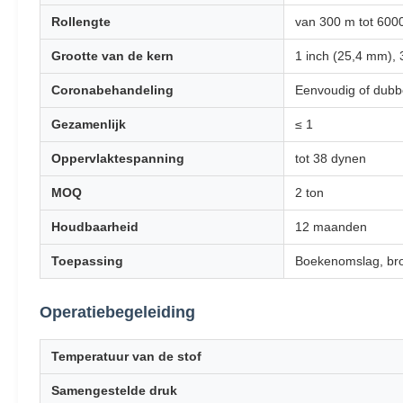
Rollengte
van 300 m tot 600
Grootte van de kern
1 inch (25,4 mm), 
Coronabehandeling
Eenvoudig of dubb
Gezamenlijk
≤ 1
Oppervlaktespanning
tot 38 dynen
MOQ
2 ton
Houdbaarheid
12 maanden
Toepassing
Boekenomslag, bro
Operatiebegeleiding
Temperatuur van de stof
Samengestelde druk