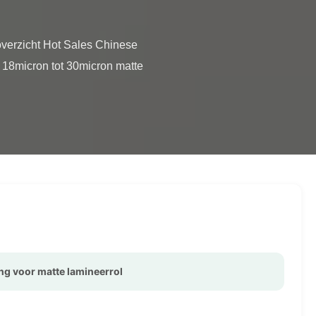
18micron tot 30micron matte 
ng voor matte lamineerrol