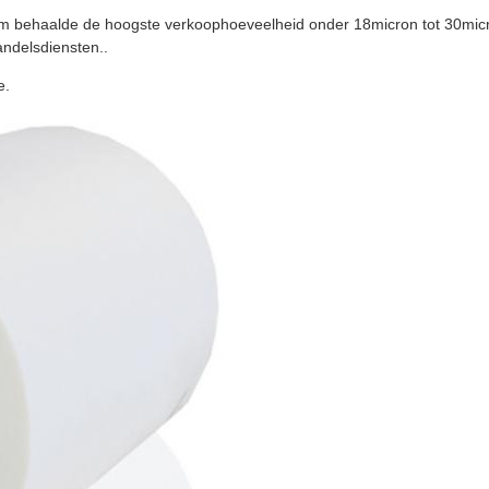
lm behaalde de hoogste verkoophoeveelheid onder 18micron tot 30micr
andelsdiensten..
e.