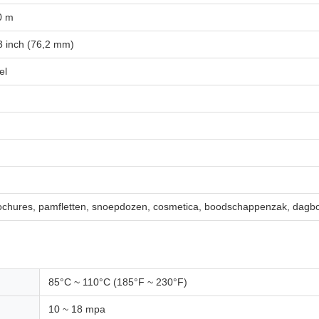
0 m
3 inch (76,2 mm)
el
chures, pamfletten, snoepdozen, cosmetica, boodschappenzak, dagb
85°C ~ 110°C (185°F ~ 230°F)
10 ~ 18 mpa