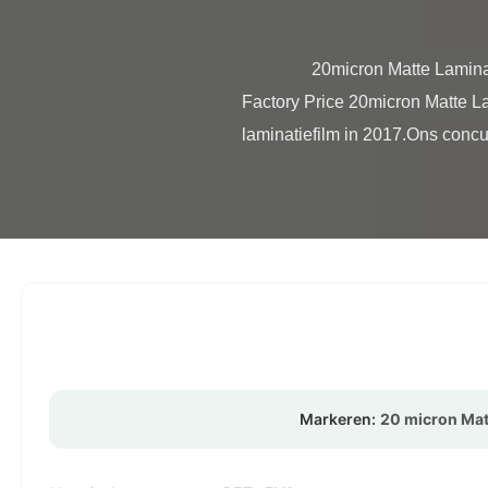
                20micron Matte Laminatie Film 500mm*3000m Roll Grootte SGS-certificering Productoverzicht Hot Sales Chinese 
Factory Price 20micron Matte L
laminatiefilm in 2017.Ons concur
Markeren:
20 micron Mat