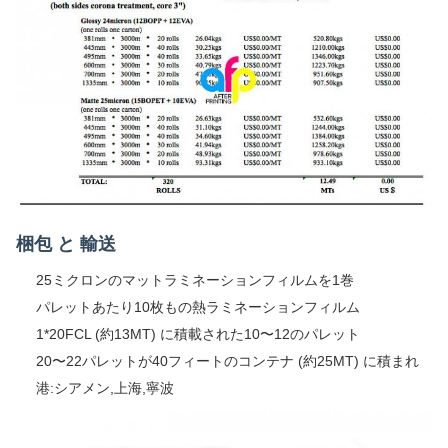
梱包 と 輸送
25ミクロンのマットラミネーションフィルムを1巻
パレットあたり10枚もの熱ラミネーションフィルム
1*20FCL (約13MT) に積載された10〜12のパレット
20〜22パレットが40フィートのコンテナ (約25MT) に積まれ
港:シアメン,上海,寧波