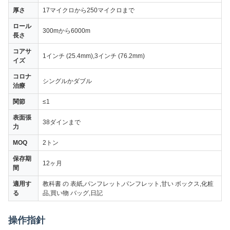
厚さ
17マイクロから250マイクロまで
ロール
300mから6000m
長さ
コアサ
1インチ (25.4mm),3インチ (76.2mm)
イズ
コロナ
シングルかダブル
治療
関節
≤1
表面張
38ダインまで
力
MOQ
2トン
保存期
12ヶ月
間
適用す
教科書 の 表紙,パンフレット,パンフレット,甘い ボックス,化粧
る
品,買い物 バッグ,日記
操作指針