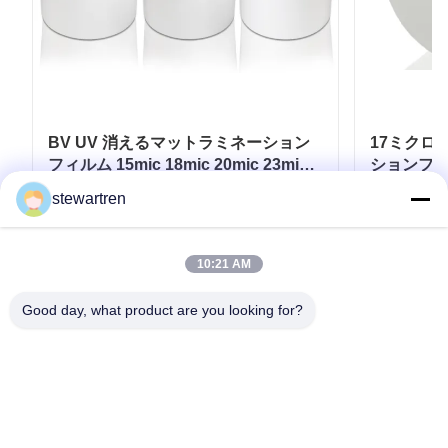
BV UV 消えるマットラミネーション
17ミクロン
フィルム 15mic 18mic 20mic 23mic
ションフィ
25mic
タンプの
stewartren
お問い合わせ
10:21 AM
Good day, what product are you looking for?
テレ: 0086-592-5503592
電子メール: sales@after-printing.com
中国厦门市湖里区金钟路13号2601单元