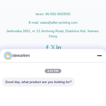
Oriented Polypropylene) Film
EVA 6 micron EVA 8 micron EVA
Thickness 15micron to 30micron
12 micron EVA 10 micron
Adhesion ...
TOTAL 24 micron TOTAL 26
teren: 86-592-5503592
micron ...
E-mail: sales@after-printing.com
Jednostka 2601, nr 13 Jinzhong Road, Dzielnica Huli, Xiamen,
Chiny
stewartren
Dom
Produkty
o nas
zwiedzanie fabryki
Kontrola jakości
Skontaktuj się z nami
Poproś o wycenę
8:01 PM
© 2026 Xiamen After-printing Finishing Supplies Co.,Ltd. All Rights
Good day, what product are you looking for?
Reserved.