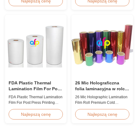
discount pricing for glossy and
Overview Double Sides Corona
Najlepszą cenę
Najlepszą cenę
matte lamination film rolls, we
Treated Thermal Lamination
maintain premium quality with
Film, specially designed for
the utmost sincerity. This special
optimal performance with Spot
offer is designed for partners
UV Varnish applications.
who are building excellent
Technical Specifications
reputations in their ...
Parameter Specification
Material PET (Polyester) ...
FDA Plastic Thermal
26 Mic Holograficzna
Lamination Film For Post
folia laminacyjna w rolce,
Press Printing Laminat
opakowanie Premium
FDA Plastic Thermal Lamination
26 Mic Holographic Lamination
zimna folia laminacyjna
Film For Post Press Printing
Film Roll Premium Cold
Laminate Transparent Plastic
Laminating Film 26mic Premium
Roll Thermal Lamination Film
Thermal BOPP Laser
Najlepszą cenę
Najlepszą cenę
for Post-press Printing Laminate
Holographic Film Holographic
BOPP Thermal Lamination Film
Thermal Laminating Film Base
Parameter Specification
Film BOPP PET 18 micron 18
Material BOPP (Biaxially
micron 12 micron 15 micron