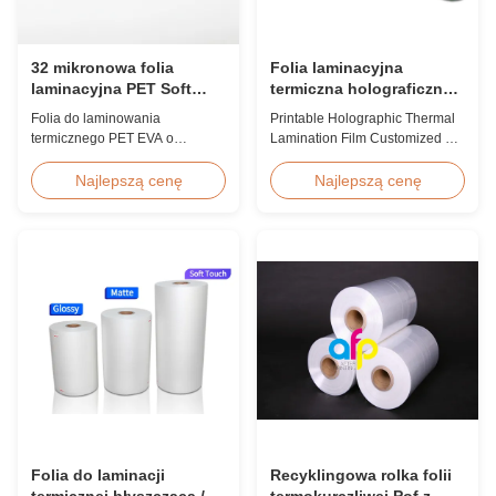
32 mikronowa folia
Folia laminacyjna
laminacyjna PET Soft
termiczna holograficzna
Touch odporna na
do druku,
Folia do laminowania
Printable Holographic Thermal
promieniowanie UV i
personalizowana do
termicznego PET EVA o
Lamination Film Customized For
wilgoć do zdjęć
pakowania prezentów
grubości 32 mikronów, z
Gift Wrapping Various Design
dwustronną obróbką koronową,
Holographic Thermal
Najlepszą cenę
Najlepszą cenę
ochroną przed
Lamination Film for Gift
promieniowaniem UV, barierą
Wrapping Our comprehensive
odporną na wilgoć, aksamitnym
range of holographic thermal
wykończeniem, przeznaczona
lamination films includes a
do wysokiej jakości albumów
broad selection of designs
fotograficznych, ksiąg ślubnych i
specifically for gift wrapping
luksusowych opakowań
applications. Laser ...
wymagających wszechstronnej
ochrony.
Folia do laminacji
Recyklingowa rolka folii
termicznej błyszcząca /
termokurczliwej Pof z