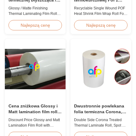
matowa, rolka 23 mikrony
pojedynczą raną na
Glossy / Matte Finishing
Recyclable Single Wound POF
25 mikronów
książkę
Thermal Laminating Film Roll
Heat Shrink Film Wrap Roll For
23micron 25micron FDA Quality
Book Product Overview
Thermal Laminating Film Roll
Polyolefin POF Heat Shrink
Najlepszą cenę
Najlepszą cenę
Thermal Laminating Film Roll is
Wrap Film is the most widely
used to laminate printed paper
used shrink packaging material
or paperboard by heating the
due to being cost-effective,
coated EVA via roll laminator
strong, shape-conforming, and
machines. Available in two
tamper-evident. This clear,
finishings: Glossy (also called
elastic film with smooth texture
Bright ...
is composed ...
Cena zniżkowa Glossy i
Dwustronnie powlekana
Matt lamination film roll z
folia termiczna Corona,
wysokiej jakości
folia termiczna z lakierem
Discount Price Glossy and Matt
Double Side Corona Treated
punktowym UV
Lamination Film Roll with
Thermal Laminate Roll, Spot UV
Premium Quality While offering
Varnish Thermal Film Product